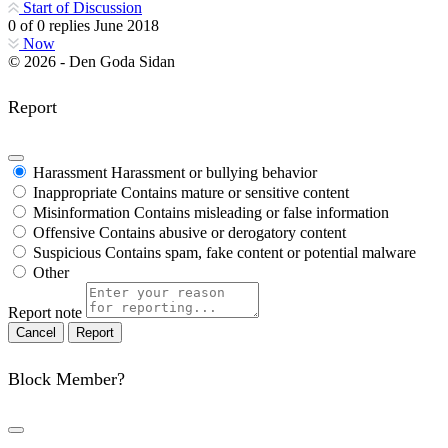
Start of Discussion
0
of
0
replies
June 2018
Now
© 2026 - Den Goda Sidan
Report
Harassment
Harassment or bullying behavior
Inappropriate
Contains mature or sensitive content
Misinformation
Contains misleading or false information
Offensive
Contains abusive or derogatory content
Suspicious
Contains spam, fake content or potential malware
Other
Report note
Report
Block Member?