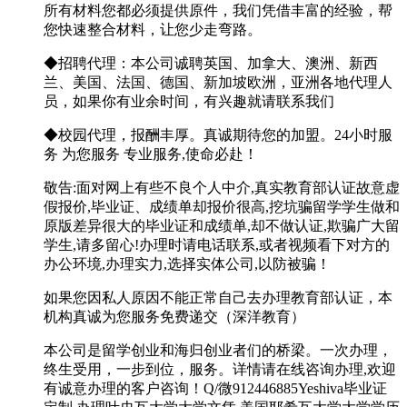
所有材料您都必须提供原件，我们凭借丰富的经验，帮
您快速整合材料，让您少走弯路。
◆招聘代理：本公司诚聘英国、加拿大、澳洲、新西
兰、美国、法国、德国、新加坡欧洲，亚洲各地代理人
员，如果你有业余时间，有兴趣就请联系我们
◆校园代理，报酬丰厚。真诚期待您的加盟。24小时服
务 为您服务 专业服务,使命必赴！
敬告:面对网上有些不良个人中介,真实教育部认证故意虚
假报价,毕业证、成绩单却报价很高,挖坑骗留学学生做和
原版差异很大的毕业证和成绩单,却不做认证,欺骗广大留
学生,请多留心!办理时请电话联系,或者视频看下对方的
办公环境,办理实力,选择实体公司,以防被骗！
如果您因私人原因不能正常自己去办理教育部认证，本
机构真诚为您服务免费递交（深洋教育）
本公司是留学创业和海归创业者们的桥梁。一次办理，
终生受用，一步到位，服务。详情请在线咨询办理,欢迎
有诚意办理的客户咨询！Q/微912446885Yeshiva毕业证