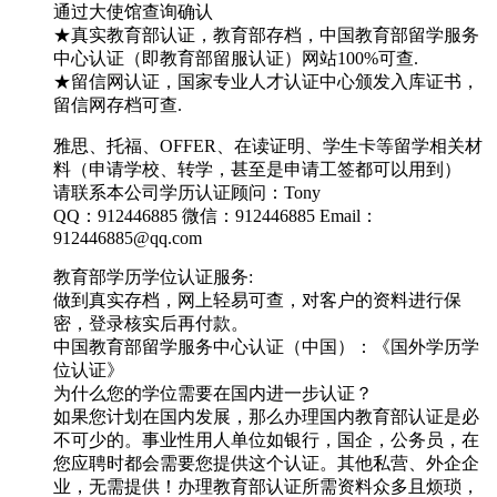
通过大使馆查询确认
★真实教育部认证，教育部存档，中国教育部留学服务
中心认证（即教育部留服认证）网站100%可查.
★留信网认证，国家专业人才认证中心颁发入库证书，
留信网存档可查.
雅思、托福、OFFER、在读证明、学生卡等留学相关材
料（申请学校、转学，甚至是申请工签都可以用到）
请联系本公司学历认证顾问：Tony
QQ：912446885 微信：912446885 Email：
912446885@qq.com
教育部学历学位认证服务:
做到真实存档，网上轻易可查，对客户的资料进行保
密，登录核实后再付款。
中国教育部留学服务中心认证（中国）：《国外学历学
位认证》
为什么您的学位需要在国内进一步认证？
如果您计划在国内发展，那么办理国内教育部认证是必
不可少的。事业性用人单位如银行，国企，公务员，在
您应聘时都会需要您提供这个认证。其他私营、外企企
业，无需提供！办理教育部认证所需资料众多且烦琐，