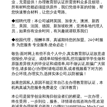
业，无需提供！办理教育部认证所需资料众多且烦琐，
所有材料您都必须提供原件，我们凭借丰富的经验，帮
您快速整合材料，让您少走弯路。
◆招聘代理：本公司诚聘英国、加拿大、澳洲、新西
兰、美国、法国、德国、新加坡欧洲，亚洲各地代理人
员，如果你有业余时间，有兴趣就请联系我们
◆校园代理，报酬丰厚。真诚期待您的加盟。24小时服
务 为您服务 专业服务,使命必赴！
敬告:面对网上有些不良个人中介,真实教育部认证故意虚
假报价,毕业证、成绩单却报价很高,挖坑骗留学学生做和
原版差异很大的毕业证和成绩单,却不做认证,欺骗广大留
学生,请多留心!办理时请电话联系,或者视频看下对方的
办公环境,办理实力,选择实体公司,以防被骗！
如果您因私人原因不能正常自己去办理教育部认证，本
机构真诚为您服务免费递交（深洋教育）
本公司是留学创业和海归创业者们的桥梁。一次办理，
终生受用，一步到位，服务。详情请在线咨询办理,欢迎
有诚意办理的客户咨询！Q/微912446885How Much Cost