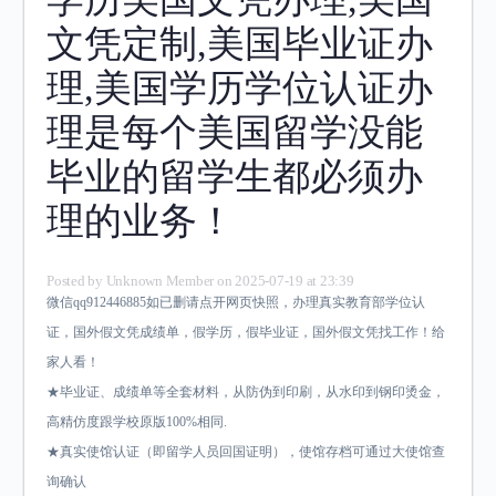
文凭定制,美国毕业证办
理,美国学历学位认证办
理是每个美国留学没能
毕业的留学生都必须办
理的业务！
Posted by
Unknown Member
on 2025-07-19 at 23:39
微信qq912446885如已删请点开网页快照，办理真实教育部学位认
证，国外假文凭成绩单，假学历，假毕业证，国外假文凭找工作！给
家人看！
★毕业证、成绩单等全套材料，从防伪到印刷，从水印到钢印烫金，
高精仿度跟学校原版100%相同.
★真实使馆认证（即留学人员回国证明），使馆存档可通过大使馆查
询确认