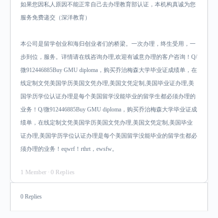
如果您因私人原因不能正常自己去办理教育部认证，本机构真诚为您
服务免费递交（深洋教育）
本公司是留学创业和海归创业者们的桥梁。一次办理，终生受用，一
步到位，服务。详情请在线咨询办理,欢迎有诚意办理的客户咨询！Q/
微912446885Buy GMU diploma，购买乔治梅森大学毕业证成绩单，在
线定制文凭美国学历美国文凭办理,美国文凭定制,美国毕业证办理,美
国学历学位认证办理是每个美国留学没能毕业的留学生都必须办理的
业务！Q/微912446885Buy GMU diploma，购买乔治梅森大学毕业证成
绩单，在线定制文凭美国学历美国文凭办理,美国文凭定制,美国毕业
证办理,美国学历学位认证办理是每个美国留学没能毕业的留学生都必
须办理的业务！eqwrf！rthrt，ewsfw。
1 Member
·
0 Replies
0 Replies