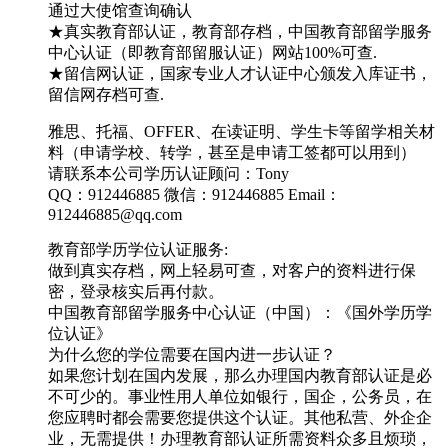
通过大使馆查询确认
★真实教育部认证，教育部存档，中国教育部留学服务
中心认证（即教育部留服认证）网站100%可查.
★留信网认证，国家专业人才认证中心颁发入库证书，
留信网存档可查.
雅思、托福、OFFER、在读证明、学生卡等留学相关材
料（申请学校、转学，甚至是申请工签都可以用到）
请联系本公司学历认证顾问：Tony
QQ：912446885 微信：912446885 Email：
912446885@qq.com
教育部学历学位认证服务:
做到真实存档，网上轻易可查，对客户的资料进行保
密，登录核实后再付款。
中国教育部留学服务中心认证（中国）：《国外学历学
位认证》
为什么您的学位需要在国内进一步认证？
如果您计划在国内发展，那么办理国内教育部认证是必
不可少的。事业性用人单位如银行，国企，公务员，在
您应聘时都会需要您提供这个认证。其他私营、外企企
业，无需提供！办理教育部认证所需资料众多且烦琐，