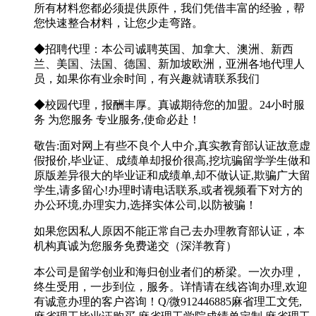
所有材料您都必须提供原件，我们凭借丰富的经验，帮
您快速整合材料，让您少走弯路。
◆招聘代理：本公司诚聘英国、加拿大、澳洲、新西
兰、美国、法国、德国、新加坡欧洲，亚洲各地代理人
员，如果你有业余时间，有兴趣就请联系我们
◆校园代理，报酬丰厚。真诚期待您的加盟。24小时服
务 为您服务 专业服务,使命必赴！
敬告:面对网上有些不良个人中介,真实教育部认证故意虚
假报价,毕业证、成绩单却报价很高,挖坑骗留学学生做和
原版差异很大的毕业证和成绩单,却不做认证,欺骗广大留
学生,请多留心!办理时请电话联系,或者视频看下对方的
办公环境,办理实力,选择实体公司,以防被骗！
如果您因私人原因不能正常自己去办理教育部认证，本
机构真诚为您服务免费递交（深洋教育）
本公司是留学创业和海归创业者们的桥梁。一次办理，
终生受用，一步到位，服务。详情请在线咨询办理,欢迎
有诚意办理的客户咨询！Q/微912446885麻省理工文凭,