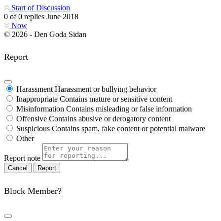
Start of Discussion
0
of
0
replies
June 2018
Now
© 2026 - Den Goda Sidan
Report
Harassment
Harassment or bullying behavior
Inappropriate
Contains mature or sensitive content
Misinformation
Contains misleading or false information
Offensive
Contains abusive or derogatory content
Suspicious
Contains spam, fake content or potential malware
Other
Report note
Report
Block Member?