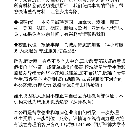
所有材料您都必须提供原件，我们凭借丰富的经验，帮
您快速整合材料，让您少走弯路。
◆招聘代理：本公司诚聘英国、加拿大、澳洲、新西
兰、美国、法国、德国、新加坡欧洲，亚洲各地代理人
员，如果你有业余时间，有兴趣就请联系我们
◆校园代理，报酬丰厚。真诚期待您的加盟。24小时服
务 为您服务 专业服务,使命必赴！
敬告:面对网上有些不良个人中介,真实教育部认证故意虚
假报价,毕业证、成绩单却报价很高,挖坑骗留学学生做和
原版差异很大的毕业证和成绩单,却不做认证,欺骗广大留
学生,请多留心!办理时请电话联系,或者视频看下对方的
办公环境,办理实力,选择实体公司,以防被骗！
如果您因私人原因不能正常自己去办理教育部认证，本
机构真诚为您服务免费递交（深洋教育）
本公司是留学创业和海归创业者们的桥梁。一次办理，
终生受用，一步到位，服务。详情请在线咨询办理,欢迎
有诚意办理的客户咨询！Q/微912446885阿斯福德大学毕