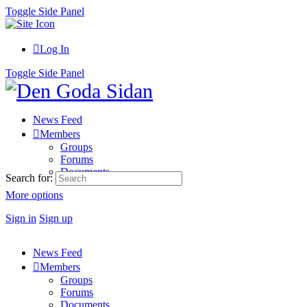
Toggle Side Panel
Log In
Toggle Side Panel
News Feed
Members
Groups
Forums
Documents
Search for:
More options
Sign in
Sign up
News Feed
Members
Groups
Forums
Documents