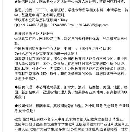
★留信网认证，国家专业人才认证中心颁发入库证书，留信网存档可查.
雅思、托福、OFFER、在读证明、学生卡等留学相关材料（申请学校、转
学，甚至是申请工签都可以用到）
请联系本公司学历认证顾问：Tony
QQ：912446885 微信：912446885 Email：912446885@qq.com
教育部学历学位认证服务:
做到真实存档，网上轻易可查，对客户的资料进行保密，登录核实后再付
款。
中国教育部留学服务中心认证（中国）：《国外学历学位认证》
为什么您的学位需要在国内进一步认证？
如果您计划在国内发展，那么办理国内教育部认证是必不可少的。事业性
用人单位如银行，国企，公务员，在您应聘时都会需要您提供这个认证。
其他私营、外企企业，无需提供！办理教育部认证所需资料众多且烦琐，
所有材料您都必须提供原件，我们凭借丰富的经验，帮您快速整合材料，
让您少走弯路。
◆招聘代理：本公司诚聘英国、加拿大、澳洲、新西兰、美国、法国、德
国、新加坡欧洲，亚洲各地代理人员，如果你有业余时间，有兴趣就请联
系我们
◆校园代理，报酬丰厚。真诚期待您的加盟。24小时服务 为您服务 专业服
务,使命必赴！
敬告:面对网上有些不良个人中介,真实教育部认证故意虚假报价,毕业证、
成绩单却报价很高,挖坑骗留学学生做和原版差异很大的毕业证和成绩单,却
不做认证,欺骗广大留学生,请多留心!办理时请电话联系,或者视频看下对方