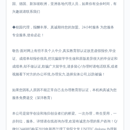
国、德国、新加坡欧洲，亚洲各地代理人员，如果你有业余时间，有
兴趣就请联系我们
◆校园代理，报酬丰厚。真诚期待您的加盟。24小时服务 为您服务
专业服务,使命必赴！
敬告:面对网上有些不良个人中介,真实教育部认证故意虚假报价,毕业
证、成绩单却报价很高,挖坑骗留学学生做和原版差异很大的毕业证和
成绩单,却不做认证,欺骗广大留学生,请多留心!办理时请电话联系,或者
视频看下对方的办公环境,办理实力,选择实体公司,以防被骗！
如果您因私人原因不能正常自己去办理教育部认证，本机构真诚为您
服务免费递交（深洋教育）
本公司是留学创业和海归创业者们的桥梁。一次办理，终生受用，一
步到位，服务。详情请在线咨询办理,欢迎有诚意办理的客户咨询！Q/
微912446885购买2019年新西兰理工学院文凭,UNITEC diploma,办理新