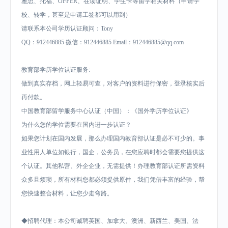
雅思、托福、OFFER、在读证明、学生卡等留学相关材料（申请学
校、转学，甚至是申请工签都可以用到）
请联系本公司学历认证顾问：Tony
QQ：912446885 微信：912446885 Email：912446885@qq.com
教育部学历学位认证服务:
做到真实存档，网上轻易可查，对客户的资料进行保密，登录核实后
再付款。
中国教育部留学服务中心认证（中国）：《国外学历学位认证》
为什么您的学位需要在国内进一步认证？
如果您计划在国内发展，那么办理国内教育部认证是必不可少的。事
业性用人单位如银行，国企，公务员，在您应聘时都会需要您提供这
个认证。其他私营、外企企业，无需提供！办理教育部认证所需资料
众多且烦琐，所有材料您都必须提供原件，我们凭借丰富的经验，帮
您快速整合材料，让您少走弯路。
◆招聘代理：本公司诚聘英国、加拿大、澳洲、新西兰、美国、法