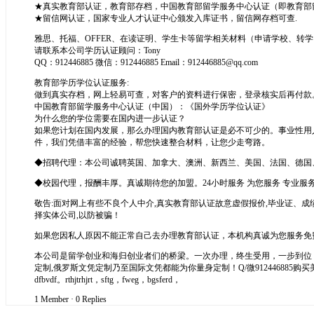
★真实教育部认证，教育部存档，中国教育部留学服务中心认证（即教育部留服
★留信网认证，国家专业人才认证中心颁发入库证书，留信网存档可查.
雅思、托福、OFFER、在读证明、学生卡等留学相关材料（申请学校、转
请联系本公司学历认证顾问：Tony
QQ：912446885 微信：912446885 Email：912446885@qq.com
教育部学历学位认证服务:
做到真实存档，网上轻易可查，对客户的资料进行保密，登录核实后再付款
中国教育部留学服务中心认证（中国）：《国外学历学位认证》
为什么您的学位需要在国内进一步认证？
如果您计划在国内发展，那么办理国内教育部认证是必不可少的。事业性用
件，我们凭借丰富的经验，帮您快速整合材料，让您少走弯路。
◆招聘代理：本公司诚聘英国、加拿大、澳洲、新西兰、美国、法国、德国
◆校园代理，报酬丰厚。真诚期待您的加盟。24小时服务 为您服务 专业服务
敬告:面对网上有些不良个人中介,真实教育部认证故意虚假报价,毕业证、成
择实体公司,以防被骗！
如果您因私人原因不能正常自己去办理教育部认证，本机构真诚为您服务免
本公司是留学创业和海归创业者们的桥梁。一次办理，终生受用，一步到位，服
定制,俄罗斯文凭定制乃至国际文凭都能为你量身定制！Q/微912446885购
dfbvdf。rthjtrhjrt，sftg，fweg，bgsferd，
1 Member
·
0 Replies