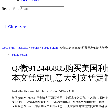
Documents
Search for:
Close search
Goda Sidan – Startsida
›
Forums
›
Public Forum
›
Q/微912446885购买美国利伯
Public Forum
Q/微912446885购
本文凭定制,意大利文凭定
Posted by
Unknown Member
on 2025-07-19 at 23:50
微信qq912446885如已删请点开网页快照，办理真实教育部学位认证，
★毕业证、成绩单等全套材料，从防伪到印刷，从水印到钢印烫金，高精仿度跟
★真实使馆认证（即留学人员回国证明），使馆存档可通过大使馆查询确认