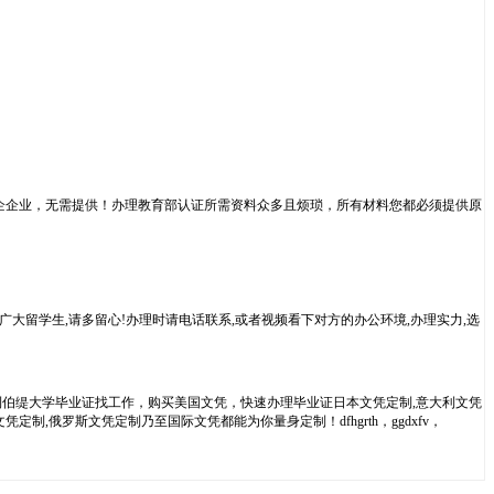
企企业，无需提供！办理教育部认证所需资料众多且烦琐，所有材料您都必须提供原
广大留学生,请多留心!办理时请电话联系,或者视频看下对方的办公环境,办理实力,选
国利伯缇大学毕业证找工作，购买美国文凭，快速办理毕业证日本文凭定制,意大利文凭
制,俄罗斯文凭定制乃至国际文凭都能为你量身定制！dfhgrth，ggdxfv，