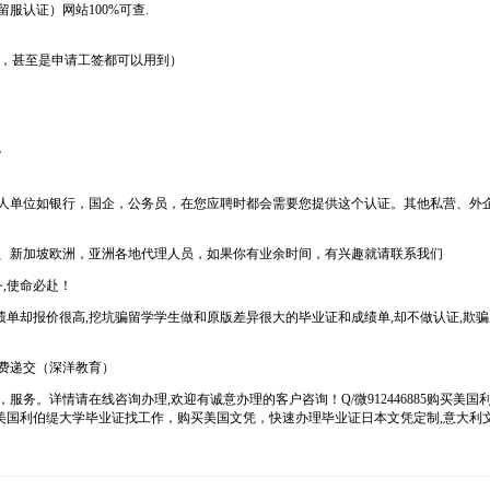
认证）网站100%可查.
学，甚至是申请工签都可以用到）
。
人单位如银行，国企，公务员，在您应聘时都会需要您提供这个认证。其他私营、外
、新加坡欧洲，亚洲各地代理人员，如果你有业余时间，有兴趣就请联系我们
,使命必赴！
绩单却报价很高,挖坑骗留学学生做和原版差异很大的毕业证和成绩单,却不做认证,欺骗
费递交（深洋教育）
务。详情请在线咨询办理,欢迎有诚意办理的客户咨询！Q/微912446885购买美
买美国利伯缇大学毕业证找工作，购买美国文凭，快速办理毕业证日本文凭定制,意大利文凭定