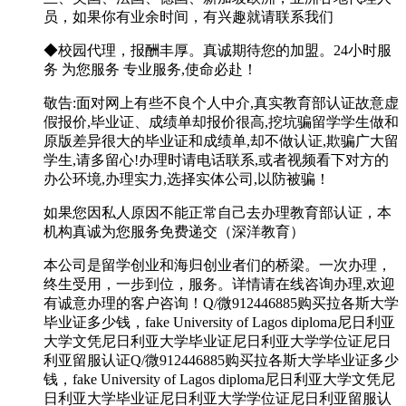
员，如果你有业余时间，有兴趣就请联系我们
◆校园代理，报酬丰厚。真诚期待您的加盟。24小时服
务 为您服务 专业服务,使命必赴！
敬告:面对网上有些不良个人中介,真实教育部认证故意虚
假报价,毕业证、成绩单却报价很高,挖坑骗留学学生做和
原版差异很大的毕业证和成绩单,却不做认证,欺骗广大留
学生,请多留心!办理时请电话联系,或者视频看下对方的
办公环境,办理实力,选择实体公司,以防被骗！
如果您因私人原因不能正常自己去办理教育部认证，本
机构真诚为您服务免费递交（深洋教育）
本公司是留学创业和海归创业者们的桥梁。一次办理，
终生受用，一步到位，服务。详情请在线咨询办理,欢迎
有诚意办理的客户咨询！Q/微912446885购买拉各斯大学
毕业证多少钱，fake University of Lagos diploma尼日利亚
大学文凭尼日利亚大学毕业证尼日利亚大学学位证尼日
利亚留服认证Q/微912446885购买拉各斯大学毕业证多少
钱，fake University of Lagos diploma尼日利亚大学文凭尼
日利亚大学毕业证尼日利亚大学学位证尼日利亚留服认