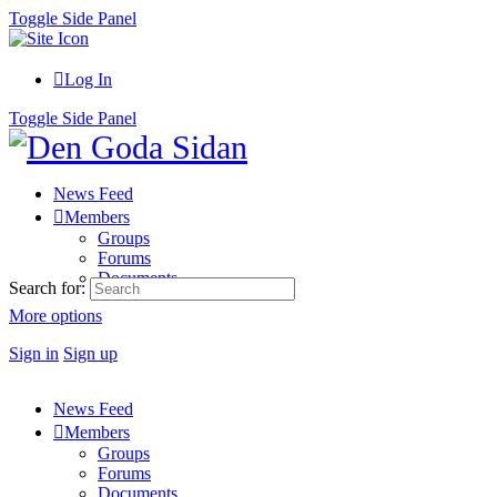
Toggle Side Panel
Log In
Toggle Side Panel
News Feed
Members
Groups
Forums
Documents
Search for:
More options
Sign in
Sign up
News Feed
Members
Groups
Forums
Documents