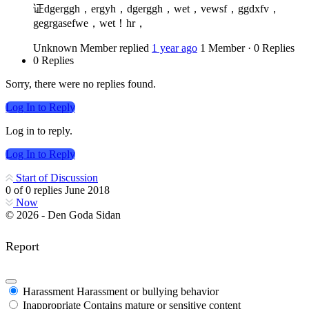
证dgerggh，ergyh，dgerggh，wet，vewsf，ggdxfv，
gegrgasefwe，wet！hr，
Unknown Member
replied
1 year ago
1 Member
·
0 Replies
0 Replies
Sorry, there were no replies found.
Log In to Reply
Log in to reply.
Log In to Reply
Start of Discussion
0
of
0
replies
June 2018
Now
© 2026 - Den Goda Sidan
Report
Harassment
Harassment or bullying behavior
Inappropriate
Contains mature or sensitive content