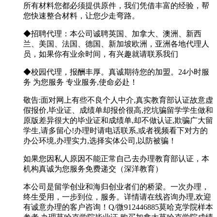
所有材料您都必须提供原件，我们凭借丰富的经验，帮
您快速整合材料，让您少走弯路。
◆招聘代理：本公司诚聘英国、加拿大、澳洲、新西
兰、美国、法国、德国、新加坡欧洲，亚洲各地代理人
员，如果你有业余时间，有兴趣就请联系我们
◆校园代理，报酬丰厚。真诚期待您的加盟。24小时服
务 为您服务 专业服务,使命必赴！
敬告:面对网上有些不良个人中介,真实教育部认证故意虚
假报价,毕业证、成绩单却报价很高,挖坑骗留学学生做和
原版差异很大的毕业证和成绩单,却不做认证,欺骗广大留
学生,请多留心!办理时请电话联系,或者视频看下对方的
办公环境,办理实力,选择实体公司,以防被骗！
如果您因私人原因不能正常自己去办理教育部认证，本
机构真诚为您服务免费递交（深洋教育）
本公司是留学创业和海归创业者们的桥梁。一次办理，
终生受用，一步到位，服务。详情请在线咨询办理,欢迎
有诚意办理的客户咨询！Q/微912446885莫哈克学院样本