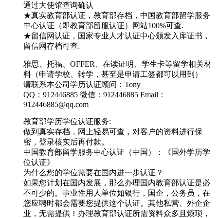
通过大使馆查询确认
★真实教育部认证，教育部存档，中国教育部留学服务
中心认证（即教育部留服认证）网站100%可查.
★留信网认证，国家专业人才认证中心颁发入库证书，
留信网存档可查.
雅思、托福、OFFER、在读证明、学生卡等留学相关材
料（申请学校、转学，甚至是申请工签都可以用到）
请联系本公司学历认证顾问：Tony
QQ：912446885 微信：912446885 Email：
912446885@qq.com
教育部学历学位认证服务:
做到真实存档，网上轻易可查，对客户的资料进行保
密，登录核实后再付款。
中国教育部留学服务中心认证（中国）：《国外学历学
位认证》
为什么您的学位需要在国内进一步认证？
如果您计划在国内发展，那么办理国内教育部认证是必
不可少的。事业性用人单位如银行，国企，公务员，在
您应聘时都会需要您提供这个认证。其他私营、外企企
业，无需提供！办理教育部认证所需资料众多且烦琐，