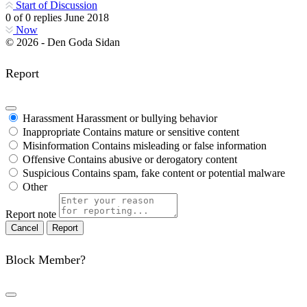
Start of Discussion
0
of
0
replies
June 2018
Now
© 2026 - Den Goda Sidan
Report
Harassment
Harassment or bullying behavior
Inappropriate
Contains mature or sensitive content
Misinformation
Contains misleading or false information
Offensive
Contains abusive or derogatory content
Suspicious
Contains spam, fake content or potential malware
Other
Report note
Report
Block Member?