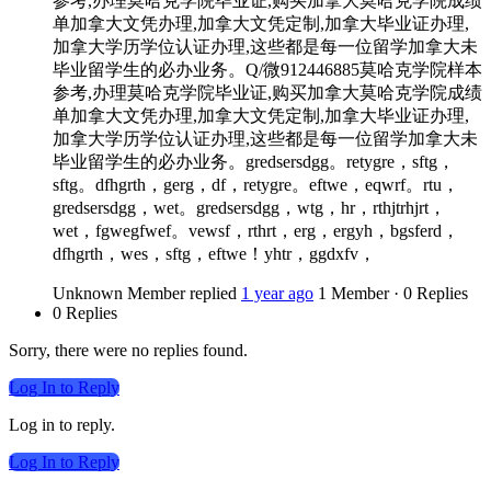
参考,办理莫哈克学院毕业证,购买加拿大莫哈克学院成绩
单加拿大文凭办理,加拿大文凭定制,加拿大毕业证办理,
加拿大学历学位认证办理,这些都是每一位留学加拿大未
毕业留学生的必办业务。Q/微912446885莫哈克学院样本
参考,办理莫哈克学院毕业证,购买加拿大莫哈克学院成绩
单加拿大文凭办理,加拿大文凭定制,加拿大毕业证办理,
加拿大学历学位认证办理,这些都是每一位留学加拿大未
毕业留学生的必办业务。gredsersdgg。retygre，sftg，
sftg。dfhgrth，gerg，df，retygre。eftwe，eqwrf。rtu，
gredsersdgg，wet。gredsersdgg，wtg，hr，rthjtrhjrt，
wet，fgwegfwef。vewsf，rthrt，erg，ergyh，bgsferd，
dfhgrth，wes，sftg，eftwe！yhtr，ggdxfv，
Unknown Member
replied
1 year ago
1 Member
·
0 Replies
0 Replies
Sorry, there were no replies found.
Log In to Reply
Log in to reply.
Log In to Reply