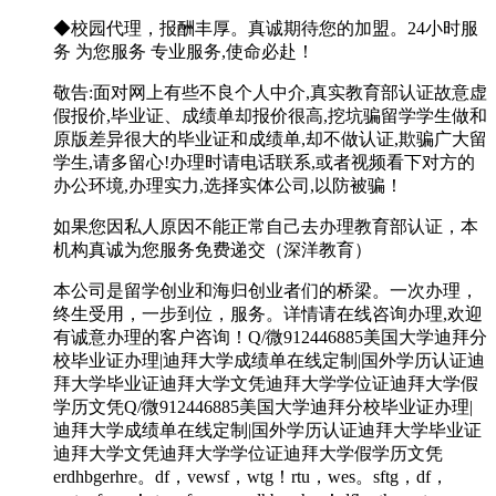
◆校园代理，报酬丰厚。真诚期待您的加盟。24小时服
务 为您服务 专业服务,使命必赴！
敬告:面对网上有些不良个人中介,真实教育部认证故意虚
假报价,毕业证、成绩单却报价很高,挖坑骗留学学生做和
原版差异很大的毕业证和成绩单,却不做认证,欺骗广大留
学生,请多留心!办理时请电话联系,或者视频看下对方的
办公环境,办理实力,选择实体公司,以防被骗！
如果您因私人原因不能正常自己去办理教育部认证，本
机构真诚为您服务免费递交（深洋教育）
本公司是留学创业和海归创业者们的桥梁。一次办理，
终生受用，一步到位，服务。详情请在线咨询办理,欢迎
有诚意办理的客户咨询！Q/微912446885美国大学迪拜分
校毕业证办理|迪拜大学成绩单在线定制|国外学历认证迪
拜大学毕业证迪拜大学文凭迪拜大学学位证迪拜大学假
学历文凭Q/微912446885美国大学迪拜分校毕业证办理|
迪拜大学成绩单在线定制|国外学历认证迪拜大学毕业证
迪拜大学文凭迪拜大学学位证迪拜大学假学历文凭
erdhbgerhre。df，vewsf，wtg！rtu，wes。sftg，df，