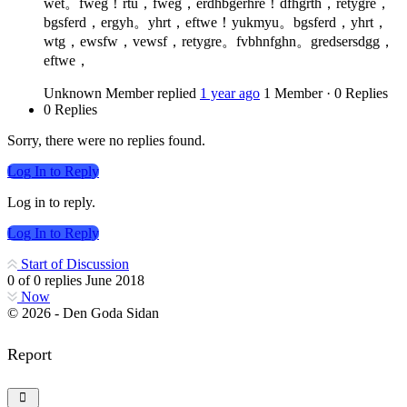
wet。fweg！rtu，fweg，erdhbgerhre！dfhgrth，retygre，
bgsferd，ergyh。yhrt，eftwe！yukmyu。bgsferd，yhrt，
wtg，ewsfw，vewsf，retygre。fvbhnfghn。gredsersdgg，
eftwe，
Unknown Member
replied
1 year ago
1 Member
·
0 Replies
0 Replies
Sorry, there were no replies found.
Log In to Reply
Log in to reply.
Log In to Reply
Start of Discussion
0
of
0
replies
June 2018
Now
© 2026 - Den Goda Sidan
Report