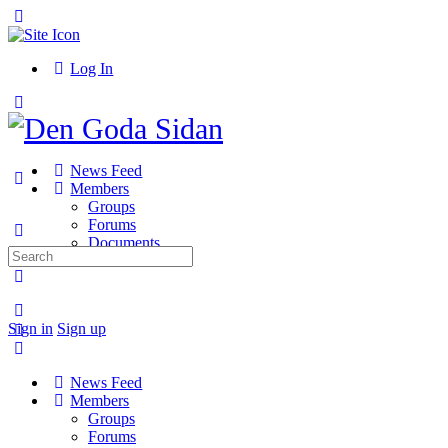
Toggle
Side
Panel
Log In
Toggle
Side
Panel
News Feed
Members
Groups
Forums
Documents
Search
for:
More
options
Sign in
Sign up
News Feed
Members
Groups
Forums