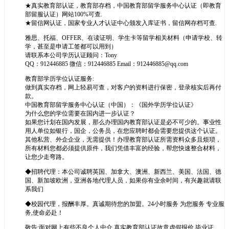
★真实教育部认证，教育部存档，中国教育部留学服务中心认证（即教育
部留服认证）网站100%可查.
★留信网认证，国家专业人才认证中心颁发入库证书，留信网存档可查.
雅思、托福、OFFER、在读证明、学生卡等留学相关材料（申请学校、转
学，甚至是申请工签都可以用到）
请联系本公司学历认证顾问：Tony
QQ：912446885 微信：912446885 Email：912446885@qq.com
教育部学历学位认证服务:
做到真实存档，网上轻易可查，对客户的资料进行保密，登录核实后再付
款。
中国教育部留学服务中心认证（中国）：《国外学历学位认证》
为什么您的学位需要在国内进一步认证？
如果您计划在国内发展，那么办理国内教育部认证是必不可少的。事业性
用人单位如银行，国企，公务员，在您应聘时都会需要您提供这个认证。
其他私营、外企企业，无需提供！办理教育部认证所需资料众多且烦琐，
所有材料您都必须提供原件，我们凭借丰富的经验，帮您快速整合材料，
让您少走弯路。
◆招聘代理：本公司诚聘英国、加拿大、澳洲、新西兰、美国、法国、德
国、新加坡欧洲，亚洲各地代理人员，如果你有业余时间，有兴趣就请联
系我们
◆校园代理，报酬丰厚。真诚期待您的加盟。24小时服务 为您服务 专业服
务,使命必赴！
敬告:面对网上有些不良个人中介,真实教育部认证故意虚假报价,毕业证、