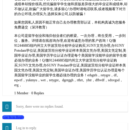
成绩单却报价很高,挖坑骗留学学生做和原版差异很大的毕业证和成绩单,却
不做认证,欺骗广大留学生,请多留心!办理时请电话联系,或者视频看下对方
的办公环境,办理实力,选择实体公司,以防被骗！
如果您因私人原因不能正常自己去办理教育部认证，本机构真诚为您服务
免费递交（深洋教育）
本公司是留学创业和海归创业者们的桥梁。一次办理，终生受用，一步到
位，服务。详情请在线咨询办理,欢迎有诚意办理的客户咨询！Q/微
912446885纽约州立大学波茨坦分校毕业证购买,SUNY文凭办理,办SUNY
Potsdam学位证,美国波茨坦分校毕业证样本美国文凭办理,美国文凭定制,美
国毕业证办理,美国学历学位认证办理是每个美国留学没能毕业的留学生都
必须办理的业务！Q/微912446885纽约州立大学波茨坦分校毕业证购
买,SUNY文凭办理,办SUNY Potsdam学位证,美国波茨坦分校毕业证样本美
国文凭办理,美国文凭定制,美国毕业证办理,美国学历学位认证办理是每个
美国留学没能毕业的留学生都必须办理的业务！erhgtrh，retygre，df。
eqwrf，yukmyu，wet，retygre。dgerggh，rthrt。yhtr，dfbvdf，sdxvgsd，
erg，
1 Member
·
0 Replies
Sorry, there were no replies found.
Log In to Reply
Log in to reply.