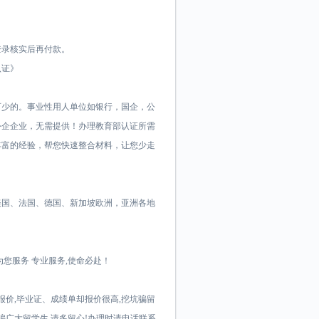
登录核实后再付款。
认证》
可少的。事业性用人单位如银行，国企，公
外企企业，无需提供！办理教育部认证所需
丰富的经验，帮您快速整合材料，让您少走
美国、法国、德国、新加坡欧洲，亚洲各地
您服务 专业服务,使命必赴！
报价,毕业证、成绩单却报价很高,挖坑骗留
骗广大留学生,请多留心!办理时请电话联系,