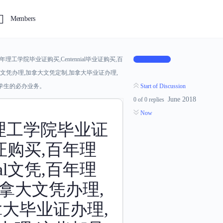
Members
5百年理工学院毕业证购买,Centennial毕业证购买,百
Log In to Reply
拿大文凭办理,加拿大文凭定制,加拿大毕业证办理,
学生的必办业务。
Start of Discussion
June 2018
0
of
0
replies
Now
百年理工学院毕业证
毕业证购买,百年理
ial文凭,百年理
拿大文凭办理,
拿大毕业证办理,