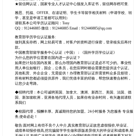
★留信网认证，国家专业人才认证中心颁发入库证书，留信网存档可查.
雅思、托福、OFFER、在读证明、学生卡等留学相关材料（申请学校、转
学，甚至是申请工签都可以用到）
请联系本公司学历认证顾问：Tony
QQ：912446885 微信：912446885 Email：912446885@qq.com
教育部学历学位认证服务:
做到真实存档，网上轻易可查，对客户的资料进行保密，登录核实后再付
款。
中国教育部留学服务中心认证（中国）：《国外学历学位认证》
为什么您的学位需要在国内进一步认证？
如果您计划在国内发展，那么办理国内教育部认证是必不可少的。事业性
用人单位如银行，国企，公务员，在您应聘时都会需要您提供这个认证。
其他私营、外企企业，无需提供！办理教育部认证所需资料众多且烦琐，
所有材料您都必须提供原件，我们凭借丰富的经验，帮您快速整合材料，
让您少走弯路。
◆招聘代理：本公司诚聘英国、加拿大、澳洲、新西兰、美国、法国、德
国、新加坡欧洲，亚洲各地代理人员，如果你有业余时间，有兴趣就请联
系我们
◆校园代理，报酬丰厚。真诚期待您的加盟。24小时服务 为您服务 专业服
务,使命必赴！
敬告:面对网上有些不良个人中介,真实教育部认证故意虚假报价,毕业证、
成绩单却报价很高,挖坑骗留学学生做和原版差异很大的毕业证和成绩单,却
不做认证,欺骗广大留学生,请多留心!办理时请电话联系,或者视频看下对方