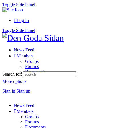
Toggle Side Panel
Log In
Toggle Side Panel
News Feed
Members
Groups
Forums
Documents
Search for:
More options
Sign in
Sign up
News Feed
Members
Groups
Forums
Documents