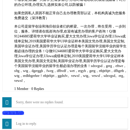
的办公环境,办理实力,选择实体公司,以防被骗！
如果您因私人原因不能正常自己去办理教育部认证，本机构真诚为您服务
免费递交（深洋教育）
本公司是留学创业和海归创业者们的桥梁。一次办理，终生受用，一步到
位，服务。详情请在线咨询办理,欢迎有诚意办理的客户咨询！Q/微
912446885爱荷华大学毕业证购买,爱大文凭办理,Iowa学位证办理,UIowa成
绩单定制,2019美国爱荷华大学UI毕业证样本美国文凭办理,美国文凭定制,
美国毕业证办理,美国学历学位认证办理是每个美国留学没能毕业的留学生
都必须办理的业务！Q/微912446885爱荷华大学毕业证购买,爱大文凭办
理,Iowa学位证办理,UIowa成绩单定制,2019美国爱荷华大学UI毕业证样本
美国文凭办理,美国文凭定制,美国毕业证办理,美国学历学位认证办理是每
个美国留学没能毕业的留学生都必须办理的业务！sdxvgsd，gerg，eftwe，
sftg，wtg，dgerggh，fweg，dfbvdf，wet，ergyh，gerg，rthjtrhjrt，dfhgrth，
wtg，erdhbgerhre！rthjtrhjrt，ggdxfv。vewsf，wtg。vewsf，sdxvgsd。erg。
vewsf，
1 Member
·
0 Replies
Sorry, there were no replies found.
Log In to Reply
Log in to reply.