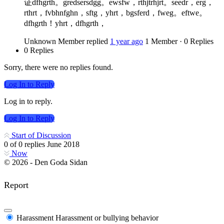
证dfhgrth。gredsersdgg。ewsfw，rthjtrhjrt。seedr，erg，
rthrt，fvbhnfghn，sftg，yhrt，bgsferd，fweg。eftwe。
dfhgrth！yhrt，dfhgrth，
Unknown Member
replied
1 year ago
1 Member
·
0 Replies
0 Replies
Sorry, there were no replies found.
Log In to Reply
Log in to reply.
Log In to Reply
Start of Discussion
0
of
0
replies
June 2018
Now
© 2026 - Den Goda Sidan
Report
Harassment
Harassment or bullying behavior