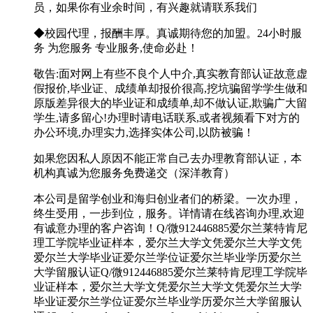
员，如果你有业余时间，有兴趣就请联系我们
◆校园代理，报酬丰厚。真诚期待您的加盟。24小时服
务 为您服务 专业服务,使命必赴！
敬告:面对网上有些不良个人中介,真实教育部认证故意虚
假报价,毕业证、成绩单却报价很高,挖坑骗留学学生做和
原版差异很大的毕业证和成绩单,却不做认证,欺骗广大留
学生,请多留心!办理时请电话联系,或者视频看下对方的
办公环境,办理实力,选择实体公司,以防被骗！
如果您因私人原因不能正常自己去办理教育部认证，本
机构真诚为您服务免费递交（深洋教育）
本公司是留学创业和海归创业者们的桥梁。一次办理，
终生受用，一步到位，服务。详情请在线咨询办理,欢迎
有诚意办理的客户咨询！Q/微912446885爱尔兰莱特肯尼
理工学院毕业证样本，爱尔兰大学文凭爱尔兰大学文凭
爱尔兰大学毕业证爱尔兰学位证爱尔兰毕业学历爱尔兰
大学留服认证Q/微912446885爱尔兰莱特肯尼理工学院毕
业证样本，爱尔兰大学文凭爱尔兰大学文凭爱尔兰大学
毕业证爱尔兰学位证爱尔兰毕业学历爱尔兰大学留服认