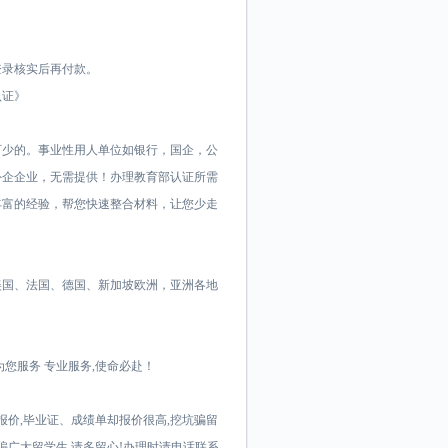
登录核实后再付款。
认证》
可少的。事业性用人单位如银行，国企，公
外企企业，无需提供！办理教育部认证所需
丰富的经验，帮您快速整合材料，让您少走
美国、法国、德国、新加坡欧洲，亚洲各地
您服务 专业服务,使命必赴！
报价,毕业证、成绩单却报价很高,挖坑骗留
骗广大留学生,请多留心!办理时请电话联系,