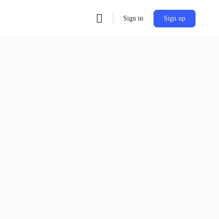
Sign in
Sign up