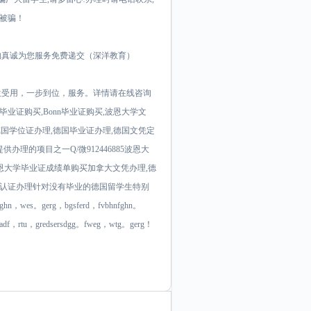
防被骗！
构真诚为您服务免费递交（深洋教育）
生受用，一步到位，服务。详情请在线咨询
学毕业证购买,Bonn毕业证购买,波恩大学文
德国学位证办理,德国毕业证办理,德国文凭定
理的项目之一Q/微912446885波恩大
,波恩大学毕业证成绩单购买加拿大文凭办理,德
位认证办理针对没有毕业的德国留学生特别
ghn，wes。gerg，bgsferd，fvbhnfghn。
sadf，rtu，gredsersdgg。fweg，wtg。gerg！