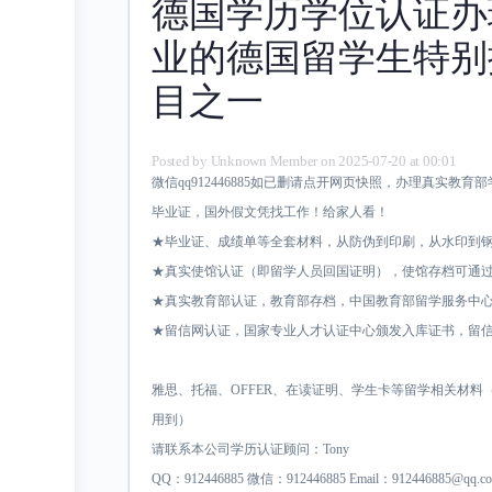
德国学历学位认证办
业的德国留学生特别
目之一
Posted by
Unknown Member
on 2025-07-20 at 00:01
微信qq912446885如已删请点开网页快照，办理真实教
毕业证，国外假文凭找工作！给家人看！
★毕业证、成绩单等全套材料，从防伪到印刷，从水印到钢印
★真实使馆认证（即留学人员回国证明），使馆存档可通
★真实教育部认证，教育部存档，中国教育部留学服务中心认
★留信网认证，国家专业人才认证中心颁发入库证书，留信
雅思、托福、OFFER、在读证明、学生卡等留学相关材
用到）
请联系本公司学历认证顾问：Tony
QQ：912446885 微信：912446885 Email：912446885@qq.c