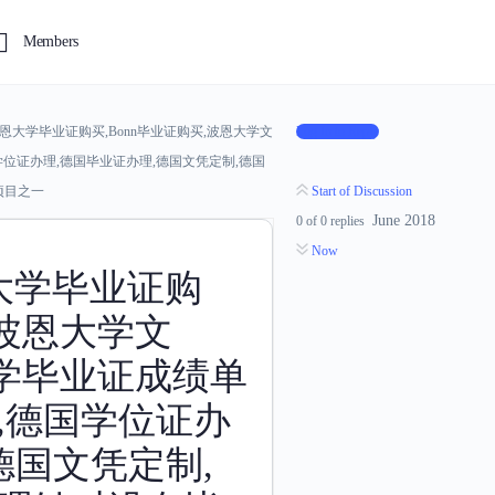
Members
885波恩大学毕业证购买,Bonn毕业证购买,波恩大学文
Log In to Reply
学位证办理,德国毕业证办理,德国文凭定制,德国
项目之一
Start of Discussion
June 2018
0
of
0
replies
Now
波恩大学毕业证购
,波恩大学文
大学毕业证成绩单
,德国学位证办
德国文凭定制,