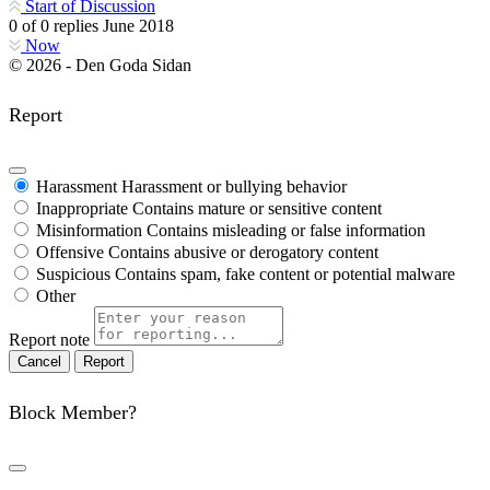
Start of Discussion
0
of
0
replies
June 2018
Now
© 2026 - Den Goda Sidan
Report
Harassment
Harassment or bullying behavior
Inappropriate
Contains mature or sensitive content
Misinformation
Contains misleading or false information
Offensive
Contains abusive or derogatory content
Suspicious
Contains spam, fake content or potential malware
Other
Report note
Report
Block Member?