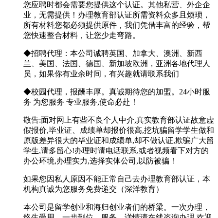
您应聘时都会需要您提供这个认证。其他私营、外企企
业，无需提供！办理教育部认证所需资料众多且烦琐，
所有材料您都必须提供原件，我们凭借丰富的经验，帮
您快速整合材料，让您少走弯路。
◆招聘代理：本公司诚聘英国、加拿大、澳洲、新西
兰、美国、法国、德国、新加坡欧洲，亚洲各地代理人
员，如果你有业余时间，有兴趣就请联系我们
◆校园代理，报酬丰厚。真诚期待您的加盟。24小时服
务 为您服务 专业服务,使命必赴！
敬告:面对网上有些不良个人中介,真实教育部认证故意虚
假报价,毕业证、成绩单却报价很高,挖坑骗留学学生做和
原版差异很大的毕业证和成绩单,却不做认证,欺骗广大留
学生,请多留心!办理时请电话联系,或者视频看下对方的
办公环境,办理实力,选择实体公司,以防被骗！
如果您因私人原因不能正常自己去办理教育部认证，本
机构真诚为您服务免费递交（深洋教育）
本公司是留学创业和海归创业者们的桥梁。一次办理，
终生受用，一步到位，服务。详情请在线咨询办理,欢迎