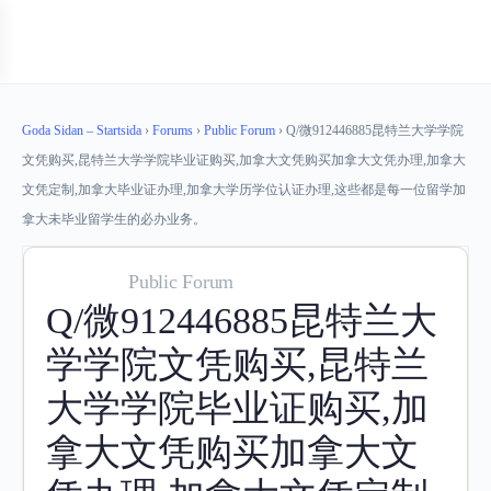
Goda Sidan – Startsida
›
Forums
›
Public Forum
›
Q/微912446885昆特兰大学学院
文凭购买,昆特兰大学学院毕业证购买,加拿大文凭购买加拿大文凭办理,加拿大
文凭定制,加拿大毕业证办理,加拿大学历学位认证办理,这些都是每一位留学加
拿大未毕业留学生的必办业务。
Public Forum
Q/微912446885昆特兰大
学学院文凭购买,昆特兰
大学学院毕业证购买,加
拿大文凭购买加拿大文