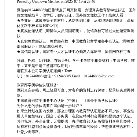
Posted by
Unknown Member
on 2025-07-19 at 23:46
微信qq912446885如已删请点开网页快照，办理真实教育部学位认证，国外
假文凭成绩单，假学历，假毕业证，国外假文凭找工作！给家人看！
★毕业证、成绩单等全套材料，从防伪到印刷，从水印到钢印烫金，高精
仿度跟学校原版100%相同.
★真实使馆认证（即留学人员回国证明），使馆存档可通过大使馆查询确
认
★真实教育部认证，教育部存档，中国教育部留学服务中心认证（即教育
部留服认证）网站100%可查.
★留信网认证，国家专业人才认证中心颁发入库证书，留信网存档可查.
雅思、托福、OFFER、在读证明、学生卡等留学相关材料（申请学校、转
学，甚至是申请工签都可以用到）
请联系本公司学历认证顾问：Tony
QQ：912446885 微信：912446885 Email：912446885@qq.com
教育部学历学位认证服务:
做到真实存档，网上轻易可查，对客户的资料进行保密，登录核实后再付
款。
中国教育部留学服务中心认证（中国）：《国外学历学位认证》
为什么您的学位需要在国内进一步认证？
如果您计划在国内发展，那么办理国内教育部认证是必不可少的。事业性
用人单位如银行，国企，公务员，在您应聘时都会需要您提供这个认证。
其他私营、外企企业，无需提供！办理教育部认证所需资料众多且烦琐，
所有材料您都必须提供原件，我们凭借丰富的经验，帮您快速整合材料，
让您少走弯路。