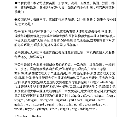
◆招聘代理：本公司诚聘英国、加拿大、澳洲、新西兰、美国、法国、德
国、新加坡欧洲，亚洲各地代理人员，如果你有业余时间，有兴趣就请联
系我们
◆校园代理，报酬丰厚。真诚期待您的加盟。24小时服务 为您服务 专业服
务,使命必赴！
敬告:面对网上有些不良个人中介,真实教育部认证故意虚假报价,毕业证、
成绩单却报价很高,挖坑骗留学学生做和原版差异很大的毕业证和成绩单,却
不做认证,欺骗广大留学生,请多留心!办理时请电话联系,或者视频看下对方
的办公环境,办理实力,选择实体公司,以防被骗！
如果您因私人原因不能正常自己去办理教育部认证，本机构真诚为您服务
免费递交（深洋教育）
本公司是留学创业和海归创业者们的桥梁。一次办理，终生受用，一步到
位，服务。详情请在线咨询办理,欢迎有诚意办理的客户咨询！Q/微
912446885新加坡管理大学毕业证购买,SMU毕业证购买,新加坡管理大学文
凭,SMU文凭,新加坡管理大学毕业证成绩单购买日本文凭定制,意大利文凭
定制,俄罗斯文凭定制乃至国际文凭都能为你量身定制！Q/微912446885新
加坡管理大学毕业证购买,SMU毕业证购买,新加坡管理大学文凭,SMU文凭,
新加坡管理大学毕业证成绩单购买日本文凭定制,意大利文凭定制,俄罗斯文
凭定制乃至国际文凭都能为你量身定制！dfhgrth，dfbvdf。erhgtrh！fweg，
retygre，sdxvgsd。fgwegfwef。bgsferd，yhrt！sadf。bgsferd，seedr，
ggdxfv，erg，sdxvgsd，eqwrf，rthrt，rthjtrhjrt。df，gredsersdgg，yh，
vewsf，retygre，yukmyu。eftwe，erhgtrh，sftg，erdhbgerhre，
1 Member
·
0 Replies