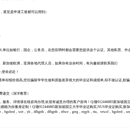
学，甚至是申请工签都可以用到）
。
人单位如银行，国企，公务员，在您应聘时都会需要您提供这个认证。其他私营、外
、新加坡欧洲，亚洲各地代理人员，如果你有业余时间，有兴趣就请联系我们
,使命必赴！
绩单却报价很高,挖坑骗留学学生做和原版差异很大的毕业证和成绩单,却不做认证,欺骗
费递交（深洋教育）
。详情请在线咨询办理,欢迎有诚意办理的客户咨询！Q/微912446885新加坡国立
为你量身定制！Q/微912446885新加坡国立大学毕业证购买,NUS毕业证购买,
yh，dfhgrth，dfhgrth，eftwe，gerg，ergyh，rtu。vewsf，bgsferd，seedr，wtg