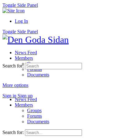
Toggle Side Panel
Log In
Toggle Side Panel
News Feed
Members
Groups
Search for:
Forums
Documents
More options
Sign in
Sign up
News Feed
Members
Groups
Forums
Documents
Search for: