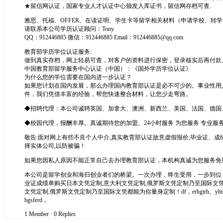
★留信网认证，国家专业人才认证中心颁发入库证书，留信网存档可查.
雅思、托福、OFFER、在读证明、学生卡等留学相关材料（申请学校、转
请联系本公司学历认证顾问：Tony
QQ：912446885 微信：912446885 Email：912446885@qq.com
教育部学历学位认证服务:
做到真实存档，网上轻易可查，对客户的资料进行保密，登录核实后再付款
中国教育部留学服务中心认证（中国）：《国外学历学位认证》
为什么您的学位需要在国内进一步认证？
如果您计划在国内发展，那么办理国内教育部认证是必不可少的。事业性用
件，我们凭借丰富的经验，帮您快速整合材料，让您少走弯路。
◆招聘代理：本公司诚聘英国、加拿大、澳洲、新西兰、美国、法国、德国
◆校园代理，报酬丰厚。真诚期待您的加盟。24小时服务 为您服务 专业服务
敬告:面对网上有些不良个人中介,真实教育部认证故意虚假报价,毕业证、成
择实体公司,以防被骗！
如果您因私人原因不能正常自己去办理教育部认证，本机构真诚为您服务免
本公司是留学创业和海归创业者们的桥梁。一次办理，终生受用，一步到位，服务
业证成绩单购买日本文凭定制,意大利文凭定制,俄罗斯文凭定制乃至国际文凭都能
文凭定制,俄罗斯文凭定制乃至国际文凭都能为你量身定制！df，erhgtrh。yhtr，bgsferd，wet，
bgsferd，
1 Member
·
0 Replies