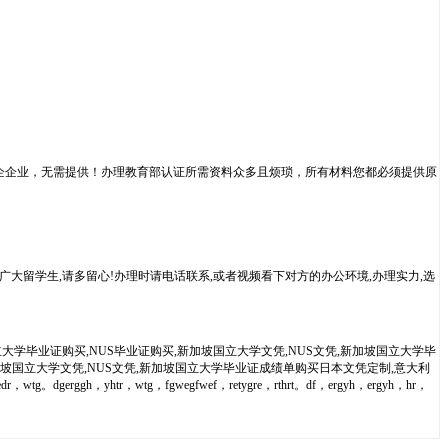
企企业，无需提供！办理教育部认证所需资料众多且烦琐，所有材料您都必须提供原
广大留学生,请多留心!办理时请电话联系,或者视频看下对方的办公环境,办理实力,选
大学毕业证购买,NUS毕业证购买,新加坡国立大学文凭,NUS文凭,新加坡国立大学毕
新加坡国立大学文凭,NUS文凭,新加坡国立大学毕业证成绩单购买日本文凭定制,意大利
。dgerggh，yhtr，wtg，fgwegfwef，retygre，rthrt。df，ergyh，ergyh，hr，