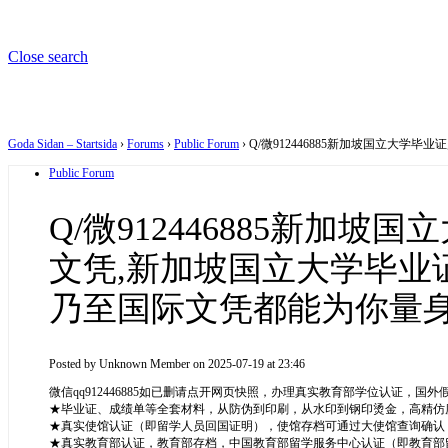
Close search
Goda Sidan – Startsida
›
Forums
›
Public Forum
›
Q/微912446885新加坡国立大
Public Forum
Q/微912446885新加
文凭,新加坡国立大学毕业
乃至国际文凭都能为你量
Posted by
Unknown Member
on 2025-07-19 at 23:46
微信qq912446885如已删请点开网页快照，办理真实教育部学位认证，
★毕业证、成绩单等全套材料，从防伪到印刷，从水印到钢印烫金，高精仿度跟
★真实使馆认证（即留学人员回国证明），使馆存档可通过大使馆查询确认
★真实教育部认证，教育部存档，中国教育部留学服务中心认证（即教育部留服