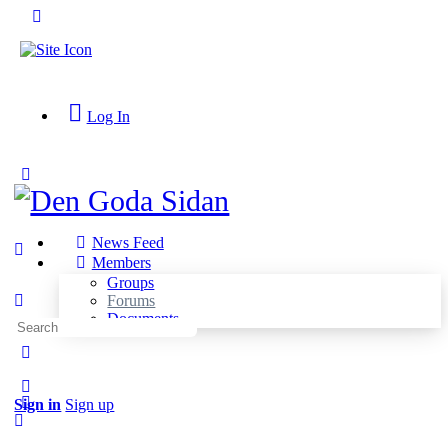
Toggle
Side
Panel
Log In
Toggle
Side
Panel
News Feed
Members
Groups
Forums
Documents
Search
for:
More
options
Sign in
Sign up