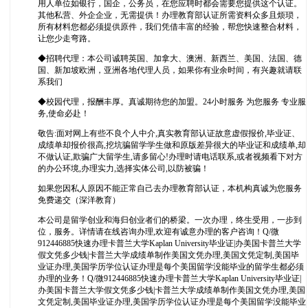
用人单位如银行，国企，公务员，在您应聘时都会需要您提供这个认证。
其他私营、外企企业，无需提供！办理教育部认证所需资料众多且烦琐，
所有材料您都必须提供原件，我们凭借丰富的经验，帮您快速整合材料，
让您少走弯路。
◆招聘代理：本公司诚聘英国、加拿大、澳洲、新西兰、美国、法国、德
国、新加坡欧洲，亚洲各地代理人员，如果你有业余时间，有兴趣就请联
系我们
◆校园代理，报酬丰厚。真诚期待您的加盟。24小时服务 为您服务 专业服
务,使命必赴！
敬告:面对网上有些不良个人中介,真实教育部认证故意虚假报价,毕业证、
成绩单却报价很高,挖坑骗留学学生做和原版差异很大的毕业证和成绩单,却
不做认证,欺骗广大留学生,请多留心!办理时请电话联系,或者视频看下对方
的办公环境,办理实力,选择实体公司,以防被骗！
如果您因私人原因不能正常自己去办理教育部认证，本机构真诚为您服务
免费递交（深洋教育）
本公司是留学创业和海归创业者们的桥梁。一次办理，终生受用，一步到
位，服务。详情请在线咨询办理,欢迎有诚意办理的客户咨询！Q/微
912446885快速办理卡普兰大学Kaplan University毕业证|办美国卡普兰大学
假文凭多少钱|卡普兰大学成绩单制作美国文凭办理,美国文凭定制,美国毕
业证办理,美国学历学位认证办理是每个美国留学没能毕业的留学生都必须
办理的业务！Q/微912446885快速办理卡普兰大学Kaplan University毕业证|
办美国卡普兰大学假文凭多少钱|卡普兰大学成绩单制作美国文凭办理,美国
文凭定制,美国毕业证办理,美国学历学位认证办理是每个美国留学没能毕业