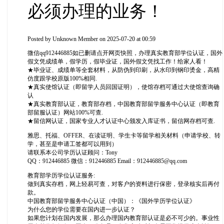
必须办理的业务！
Posted by
Unknown Member
on 2025-07-20 at 00:59
微信qq912446885如已删请点开网页快照，办理真实教育部学位认证，国外
假文凭成绩单，假学历，假毕业证，国外假文凭找工作！给家人看！
★毕业证、成绩单等全套材料，从防伪到印刷，从水印到钢印烫金，高精
仿度跟学校原版100%相同.
★真实使馆认证（即留学人员回国证明），使馆存档可通过大使馆查询确
认
★真实教育部认证，教育部存档，中国教育部留学服务中心认证（即教育
部留服认证）网站100%可查.
★留信网认证，国家专业人才认证中心颁发入库证书，留信网存档可查.
雅思、托福、OFFER、在读证明、学生卡等留学相关材料（申请学校、转
学，甚至是申请工签都可以用到）
请联系本公司学历认证顾问：Tony
QQ：912446885 微信：912446885 Email：912446885@qq.com
教育部学历学位认证服务:
做到真实存档，网上轻易可查，对客户的资料进行保密，登录核实后再付
款。
中国教育部留学服务中心认证（中国）：《国外学历学位认证》
为什么您的学位需要在国内进一步认证？
如果您计划在国内发展，那么办理国内教育部认证是必不可少的。事业性