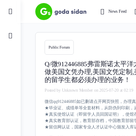
Toggle
News Feed
Side
Panel
Public Forum
Q/微912446885弗雷斯诺
做美国文凭办理,美国文凭定制
的留学生都必须办理的业务！
Posted by
Unknown Member
on 2025-07-20 at 02:19
微信qq912446885如已删请点开网页快照
★毕业证、成绩单等全套材料，从防伪到印刷，从
★真实使馆认证（即留学人员回国证明），使馆
★真实教育部认证，教育部存档，中国教育部留学
★留信网认证，国家专业人才认证中心颁发入库