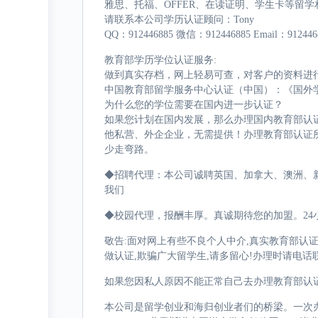
雅思、托福、OFFER、在读证明、学生卡等留
请联系本公司学历认证顾问：Tony
QQ：912446885 微信：912446885 Email：912446
教育部学历学位认证服务:
做到真实存档，网上轻易可查，对客户的资料进
中国教育部留学服务中心认证（中国）：《国外
为什么您的学位需要在国内进一步认证？
如果您计划在国内发展，那么办理国内教育部认
他私营、外企企业，无需提供！办理教育部认证
少走弯路。
◆招聘代理：本公司诚聘英国、加拿大、澳洲、
我们
◆校园代理，报酬丰厚。真诚期待您的加盟。24小
敬告:面对网上有些不良个人中介,真实教育部认
做认证,欺骗广大留学生,请多留心!办理时请电话
如果您因私人原因不能正常自己去办理教育部认
本公司是留学创业和海归创业者们的桥梁。一次办