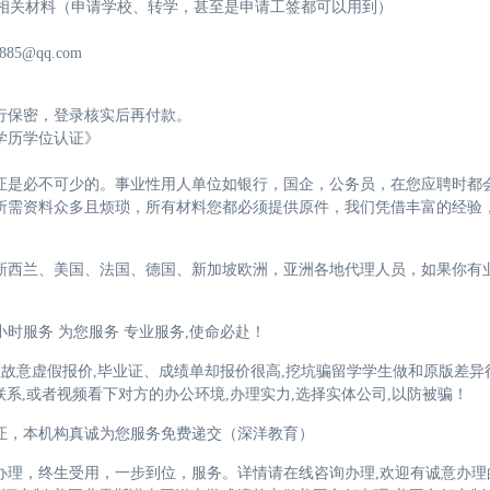
学相关材料（申请学校、转学，甚至是申请工签都可以用到）
885@qq.com
行保密，登录核实后再付款。
学历学位认证》
证是必不可少的。事业性用人单位如银行，国企，公务员，在您应聘时都
所需资料众多且烦琐，所有材料您都必须提供原件，我们凭借丰富的经验
新西兰、美国、法国、德国、新加坡欧洲，亚洲各地代理人员，如果你有
时服务 为您服务 专业服务,使命必赴！
证故意虚假报价,毕业证、成绩单却报价很高,挖坑骗留学学生做和原版差异
联系,或者视频看下对方的办公环境,办理实力,选择实体公司,以防被骗！
证，本机构真诚为您服务免费递交（深洋教育）
理，终生受用，一步到位，服务。详情请在线咨询办理,欢迎有诚意办理