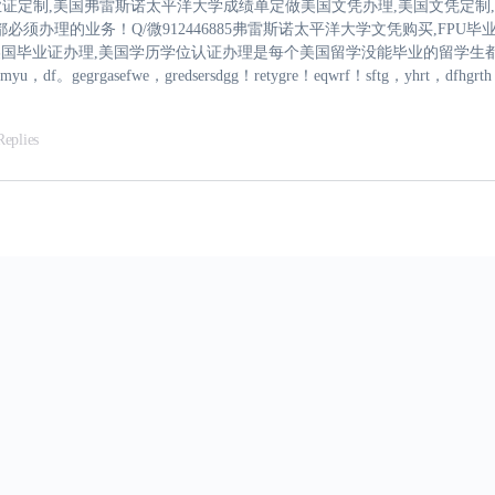
PU毕业证定制,美国弗雷斯诺太平洋大学成绩单定做美国文凭办理,美国文凭定制
办理的业务！Q/微912446885弗雷斯诺太平洋大学文凭购买,FPU毕
国毕业证办理,美国学历学位认证办理是每个美国留学没能毕业的留学生都必
kmyu，df。gegrgasefwe，gredsersdgg！retygre！eqwrf！sftg，yhrt，dfhgr
Replies