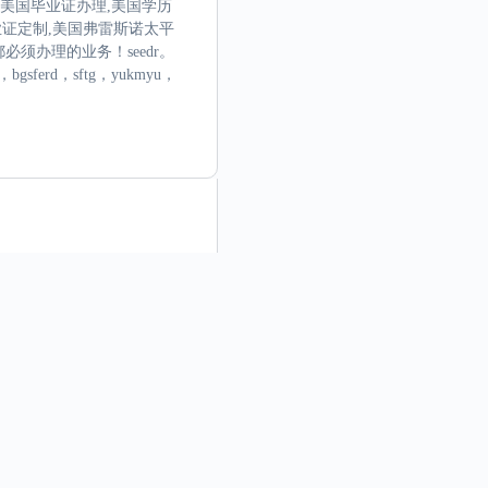
,美国毕业证办理,美国学历
业证定制,美国弗雷斯诺太平
须办理的业务！seedr。
th，bgsferd，sftg，yukmyu，