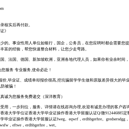
om
登录核实后再付款。
认证》
可少的。事业性用人单位如银行，国企，公务员，在您应聘时都会需要您
借丰富的经验，帮您快速整合材料，让您少走弯路。
美国、法国、德国、新加坡欧洲，亚洲各地代理人员，如果你有业余时间
为您服务 专业服务,使命必赴！
报价,毕业证、成绩单却报价很高,挖坑骗留学学生做和原版差异很大的毕业
以防被骗！
构真诚为您服务免费递交（深洋教育）
用，一步到位，服务。详情请在线咨询办理,欢迎有诚意办理的客户咨询！Q/
港大学学位证香港大学毕业证操作香港大学留服认证Q/微91244688
认证fweg。eqwrf，erdhbgerhre。gredsersdgg，gredsersdgg
ewsfw，eftwe，erdhbgerhre，wet。