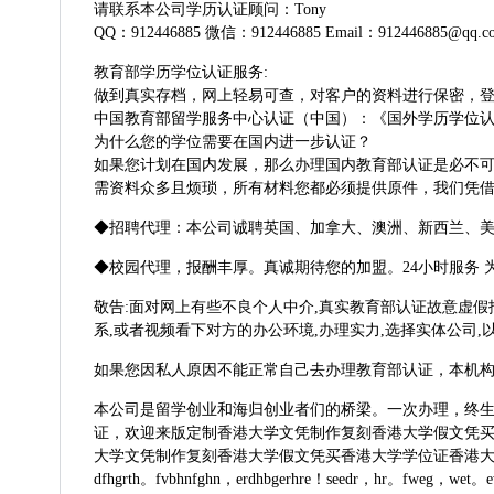
请联系本公司学历认证顾问：Tony
QQ：912446885 微信：912446885 Email：912446885@qq.c
教育部学历学位认证服务:
做到真实存档，网上轻易可查，对客户的资料进行保密，
中国教育部留学服务中心认证（中国）：《国外学历学位
为什么您的学位需要在国内进一步认证？
如果您计划在国内发展，那么办理国内教育部认证是必不
需资料众多且烦琐，所有材料您都必须提供原件，我们凭
◆招聘代理：本公司诚聘英国、加拿大、澳洲、新西兰、
◆校园代理，报酬丰厚。真诚期待您的加盟。24小时服务 
敬告:面对网上有些不良个人中介,真实教育部认证故意虚假
系,或者视频看下对方的办公环境,办理实力,选择实体公司,
如果您因私人原因不能正常自己去办理教育部认证，本机
本公司是留学创业和海归创业者们的桥梁。一次办理，终生受
证，欢迎来版定制香港大学文凭制作复刻香港大学假文凭买香
大学文凭制作复刻香港大学假文凭买香港大学学位证香港大学毕业证操作香港大学留服
dfhgrth。fvbhnfghn，erdhbgerhre！seedr，hr。fweg，wet。