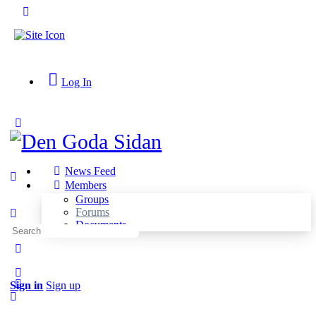
Toggle
Side
Panel
Log In
Toggle
Side
Panel
News Feed
Members
Groups
Forums
Documents
Search
for:
More
options
Sign in
Sign up