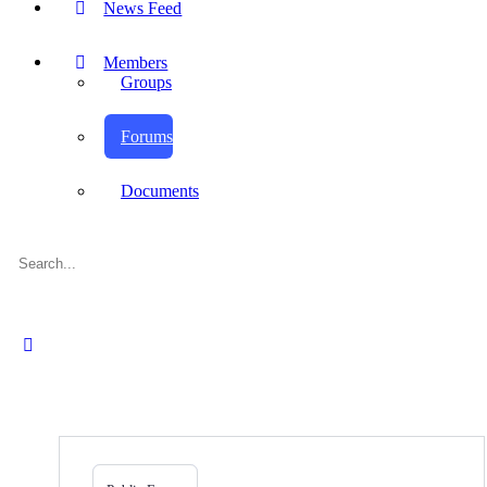
News Feed
Members
Groups
Forums
Documents
Search
for:
Close
search