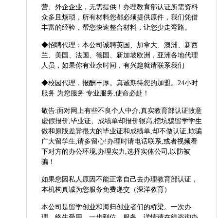
营、外企企业，无需提供！办理教育部认证所需资料
众多且烦琐，所有材料您都必须提供原件，我们凭借
丰富的经验，帮您快速整合材料，让您少走弯路。
◆招聘代理：本公司诚聘英国、加拿大、澳洲、新西
兰、美国、法国、德国、新加坡欧洲，亚洲各地代理
人员，如果你有业余时间，有兴趣就请联系我们
◆校园代理，报酬丰厚。真诚期待您的加盟。24小时
服务 为您服务 专业服务,使命必赴！
敬告:面对网上有些不良个人中介,真实教育部认证故意
虚假报价,毕业证、成绩单却报价很高,挖坑骗留学学生
做和原版差异很大的毕业证和成绩单,却不做认证,欺骗
广大留学生,请多留心!办理时请电话联系,或者视频看
下对方的办公环境,办理实力,选择实体公司,以防被
骗！
如果您因私人原因不能正常自己去办理教育部认证，
本机构真诚为您服务免费递交（深洋教育）
本公司是留学创业和海归创业者们的桥梁。一次办
理，终生受用，一步到位，服务。详情请在线咨询办