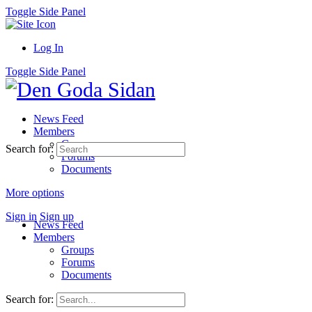
Toggle Side Panel
Log In
Toggle Side Panel
News Feed
Members
Groups
Search for:
Forums
Documents
More options
Sign in
Sign up
News Feed
Members
Groups
Forums
Documents
Search for: