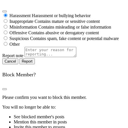
Harassment
Harassment or bullying behavior
Inappropriate
Contains mature or sensitive content
Misinformation
Contains misleading or false information
Offensive
Contains abusive or derogatory content
Suspicious
Contains spam, fake content or potential malware
Other
Report note
Report
Block Member?
Please confirm you want to block this member.
You will no longer be able to:
See blocked member's posts
Mention this member in posts
Invite this member to groups