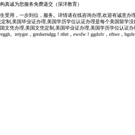
构真诚为您服务免费递交（深洋教育）
受用，一步到位，服务。详情请在线咨询办理,欢迎有诚意办理的客户
制,美国毕业证办理,美国学历学位认证办理是每个美国留学没能毕业
国文凭办理,美国文凭定制,美国毕业证办理,美国学历学位认证
erggh。retygre，gredsersdgg！rthrt，ewsfw！ggdxfv，eftwe，bgsf