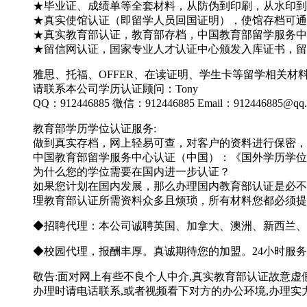
★毕业证、成绩单等全套材料，从防伪到印刷，从水印到钢
★真实使馆认证（即留学人员回国证明），使馆存档可通
★真实教育部认证，教育部存档，中国教育部留学服务中心
★留信网认证，国家专业人才认证中心颁发入库证书，留
雅思、托福、OFFER、在读证明、学生卡等留学相关
请联系本公司学历认证顾问：Tony
QQ：912446885 微信：912446885 Email：912446885@qq
教育部学历学位认证服务:
做到真实存档，网上轻易可查，对客户的资料进行保密，
中国教育部留学服务中心认证（中国）：《国外学历学位
为什么您的学位需要在国内进一步认证？
如果您计划在国内发展，那么办理国内教育部认证是必不
理教育部认证所需资料众多且烦琐，所有材料您都必须提
◆招聘代理：本公司诚聘英国、加拿大、澳洲、新西兰、
◆校园代理，报酬丰厚。真诚期待您的加盟。24小时服务 
敬告:面对网上有些不良个人中介,真实教育部认证故意虚
办理时请电话联系,或者视频看下对方的办公环境,办理实力