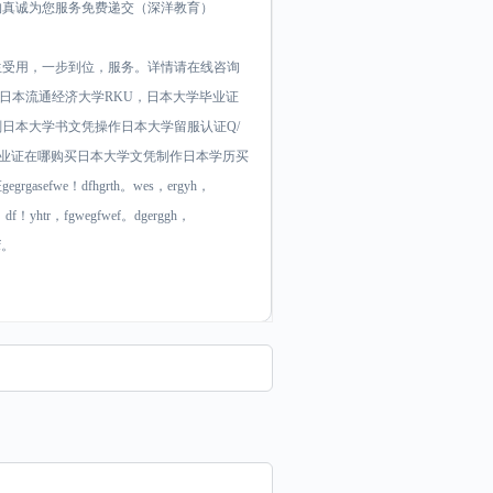
构真诚为您服务免费递交（深洋教育）
生受用，一步到位，服务。详情请在线咨询
办理日本流通经济大学RKU，日本大学毕业证
日本大学书文凭操作日本大学留服认证Q/
大学毕业证在哪购买日本大学文凭制作日本学历买
fwe！dfhgrth。wes，ergyh，
e，df！yhtr，fgwegfwef。dgerggh，
rf。