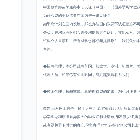
中国教育部留学服务中心认证（中国）：《国外学历学位
为什么您的学位需要在国内进一步认证？
如果您计划在国内发展，那么办理国内教育部认证是必不
务员，在您应聘时都会需要您提供这个认证。其他私营、
资料众多且烦琐，所有材料您都必须提供原件，我们凭借
弯路。
◆招聘代理：本公司诚聘英国、加拿大、澳洲、新西兰、
代理人员，如果你有业余时间，有兴趣就请联系我们
◆校园代理，报酬丰厚。真诚期待您的加盟。24小时服务 为
敬告:面对网上有些不良个人中介,真实教育部认证故意虚假
学学生做和原版差异很大的毕业证和成绩单,却不做认证,欺
或者视频看下对方的办公环境,办理实力,选择实体公司,以