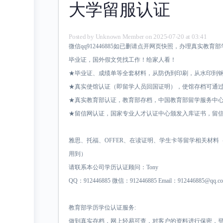
大学留服认证
Posted by
Unknown Member
on 2025-07-20 at 03:41
微信qq912446885如已删请点开网页快照，办理真实教
毕业证，国外假文凭找工作！给家人看！
★毕业证、成绩单等全套材料，从防伪到印刷，从水印到钢印
★真实使馆认证（即留学人员回国证明），使馆存档可通
★真实教育部认证，教育部存档，中国教育部留学服务中心认
★留信网认证，国家专业人才认证中心颁发入库证书，留信
雅思、托福、OFFER、在读证明、学生卡等留学相关材
用到）
请联系本公司学历认证顾问：Tony
QQ：912446885 微信：912446885 Email：912446885@qq.c
教育部学历学位认证服务:
做到真实存档，网上轻易可查，对客户的资料进行保密，