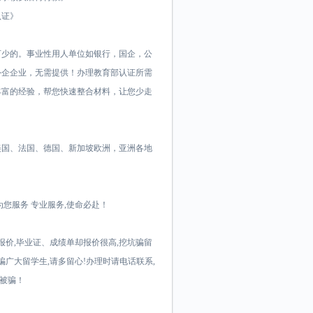
认证》
可少的。事业性用人单位如银行，国企，公
外企企业，无需提供！办理教育部认证所需
丰富的经验，帮您快速整合材料，让您少走
美国、法国、德国、新加坡欧洲，亚洲各地
您服务 专业服务,使命必赴！
报价,毕业证、成绩单却报价很高,挖坑骗留
骗广大留学生,请多留心!办理时请电话联系,
防被骗！