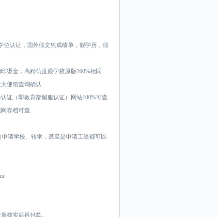
育部学位认证，国外假文凭成绩单，假学历，假
烫金，高精仿度跟学校原版100%相同.
过大使馆查询确认
证（即教育部留服认证）网站100%可查.
网存档可查.
料（申请学校、转学，甚至是申请工签都可以
om
登录核实后再付款。