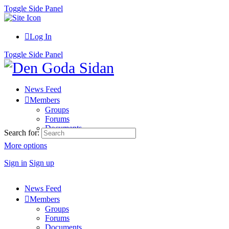
Toggle Side Panel
Log In
Toggle Side Panel
News Feed
Members
Groups
Forums
Documents
Search for:
More options
Sign in
Sign up
News Feed
Members
Groups
Forums
Documents