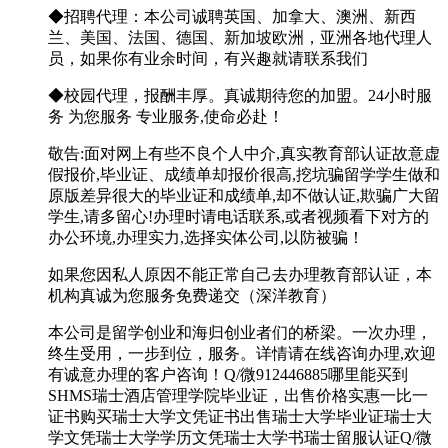
◆招聘代理：本公司诚聘英国、加拿大、澳洲、新西
兰、美国、法国、德国、新加坡欧洲，亚洲各地代理人
员，如果你有业余时间，有兴趣就请联系我们
◆校园代理，报酬丰厚。真诚期待您的加盟。24小时服
务 为您服务 专业服务,使命必赴！
敬告:面对网上有些不良个人中介,真实教育部认证故意虚
假报价,毕业证、成绩单却报价很高,挖坑骗留学学生做和
原版差异很大的毕业证和成绩单,却不做认证,欺骗广大留
学生,请多留心!办理时请电话联系,或者视频看下对方的
办公环境,办理实力,选择实体公司,以防被骗！
如果您因私人原因不能正常自己去办理教育部认证，本
机构真诚为您服务免费递交（深洋教育）
本公司是留学创业和海归创业者们的桥梁。一次办理，
终生受用，一步到位，服务。详情请在线咨询办理,欢迎
有诚意办理的客户咨询！Q/微912446885哪里能买到
SHMS瑞士酒店管理学院毕业证，出售价格实惠一比一
证书购买瑞士大学文凭证书出售瑞士大学毕业证瑞士大
学文凭瑞士大学学历文凭瑞士大学书瑞士留服认证Q/微