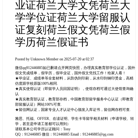
业证荷兰大学文凭荷兰大
学学位证荷兰大学留服认
证复刻荷兰假文凭荷兰假
学历荷兰假证书
Posted by
Unknown Member
on 2025-07-20 at 02:37
微信qq912446885如已删请点开网页快照，办理真实教育部学位认证，国外
假文凭成绩单，假学历，假毕业证，国外假文凭找工作！给家人看！
★毕业证、成绩单等全套材料，从防伪到印刷，从水印到钢印烫金，高精
仿度跟学校原版100%相同.
★真实使馆认证（即留学人员回国证明），使馆存档可通过大使馆查询确
认
★真实教育部认证，教育部存档，中国教育部留学服务中心认证（即教育
部留服认证）网站100%可查.
★留信网认证，国家专业人才认证中心颁发入库证书，留信网存档可查.
雅思、托福、OFFER、在读证明、学生卡等留学相关材料（申请学校、转
学，甚至是申请工签都可以用到）
请联系本公司学历认证顾问：Tony
QQ：912446885 微信：912446885 Email：912446885@qq.com