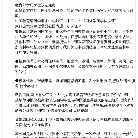
教育部学历学位认证服务:
做到真实存档，网上轻易可查，对客户的资料进行保密，登录核实后再付
款。
中国教育部留学服务中心认证（中国）：《国外学历学位认证》
为什么您的学位需要在国内进一步认证？
如果您计划在国内发展，那么办理国内教育部认证是必不可少的。事业性
用人单位如银行，国企，公务员，在您应聘时都会需要您提供这个认证。
其他私营、外企企业，无需提供！办理教育部认证所需资料众多且烦琐，
所有材料您都必须提供原件，我们凭借丰富的经验，帮您快速整合材料，
让您少走弯路。
◆招聘代理：本公司诚聘英国、加拿大、澳洲、新西兰、美国、法国、德
国、新加坡欧洲，亚洲各地代理人员，如果你有业余时间，有兴趣就请联
系我们
◆校园代理，报酬丰厚。真诚期待您的加盟。24小时服务 为您服务 专业服
务,使命必赴！
敬告:面对网上有些不良个人中介,真实教育部认证故意虚假报价,毕业证、
成绩单却报价很高,挖坑骗留学学生做和原版差异很大的毕业证和成绩单,却
不做认证,欺骗广大留学生,请多留心!办理时请电话联系,或者视频看下对方
的办公环境,办理实力,选择实体公司,以防被骗！
如果您因私人原因不能正常自己去办理教育部认证，本机构真诚为您服务
免费递交（深洋教育）
本公司是留学创业和海归创业者们的桥梁。一次办理，终生受用，一步到