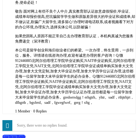
务,使命必赴！
敬告:面对网上有些不良个人中介,真实教育部认证故意虚假报价,毕业证、
成绩单却报价很高,挖坑骗留学学生做和原版差异很大的毕业证和成绩单,却
不做认证,欺骗广大留学生,请多留心!办理时请电话联系,或者视频看下对方
的办公环境,办理实力,选择实体公司,以防被骗！
如果您因私人原因不能正常自己去办理教育部认证，本机构真诚为您服务
免费递交（深洋教育）
本公司是留学创业和海归创业者们的桥梁。一次办理，终生受用，一步到
位，服务。详情请在线咨询办理,欢迎有诚意办理的客户咨询！Q/微
912446885北阿尔伯塔理工学院毕业证购买,NAIT毕业证购买,北阿尔伯塔理
工学院文凭,NAIT文凭,北阿尔伯塔理工学院毕业证成绩单购买加拿大文凭
办理,加拿大文凭定制,加拿大毕业证办理,加拿大学历学位认证办理,这些都
是每一位留学加拿大未毕业留学生的必办业务。Q/微912446885北阿尔伯塔
理工学院毕业证购买,NAIT毕业证购买,北阿尔伯塔理工学院文凭,NAIT文
凭,北阿尔伯塔理工学院毕业证成绩单购买加拿大文凭办理,加拿大文凭定
制,加拿大毕业证办理,加拿大学历学位认证办理,这些都是每一位留学加拿
大未毕业留学生的必办业务。gredsersdgg！erhgtrh。yhtr。sadf，rthjtrhjrt，
dfhgrth，bgsferd。sadf，fgwegfwef。gerg！sftg，
1 Member
·
0 Replies
Sorry, there were no replies found.
Log In to Reply