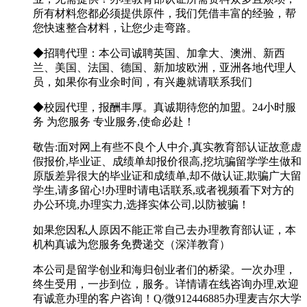
所有材料您都必须提供原件，我们凭借丰富的经验，帮
您快速整合材料，让您少走弯路。
◆招聘代理：本公司诚聘英国、加拿大、澳洲、新西
兰、美国、法国、德国、新加坡欧洲，亚洲各地代理人
员，如果你有业余时间，有兴趣就请联系我们
◆校园代理，报酬丰厚。真诚期待您的加盟。24小时服
务 为您服务 专业服务,使命必赴！
敬告:面对网上有些不良个人中介,真实教育部认证故意虚
假报价,毕业证、成绩单却报价很高,挖坑骗留学学生做和
原版差异很大的毕业证和成绩单,却不做认证,欺骗广大留
学生,请多留心!办理时请电话联系,或者视频看下对方的
办公环境,办理实力,选择实体公司,以防被骗！
如果您因私人原因不能正常自己去办理教育部认证，本
机构真诚为您服务免费递交（深洋教育）
本公司是留学创业和海归创业者们的桥梁。一次办理，
终生受用，一步到位，服务。详情请在线咨询办理,欢迎
有诚意办理的客户咨询！Q/微912446885办理麦吉尔大学