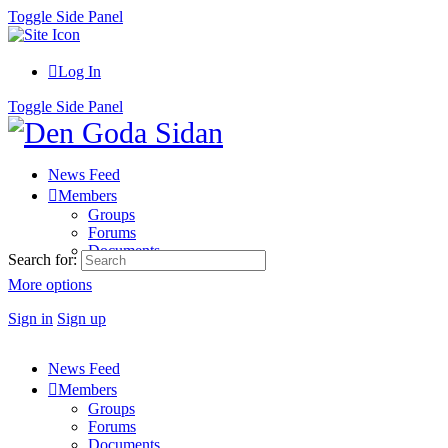
Toggle Side Panel
Log In
Toggle Side Panel
News Feed
Members
Groups
Forums
Documents
Search for:
More options
Sign in
Sign up
News Feed
Members
Groups
Forums
Documents