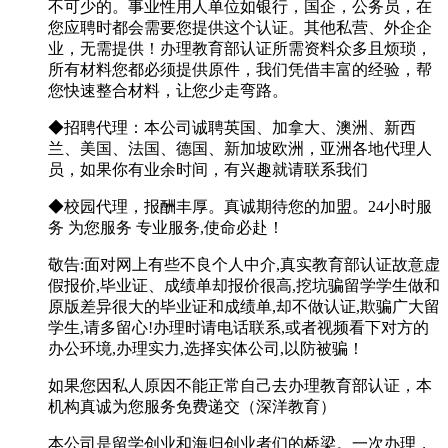
不可少的。事业性用人单位如银行，国企，公务员，在
您应聘时都会需要您提供这个认证。其他私营、外企企
业，无需提供！办理教育部认证所需资料众多且烦琐，
所有材料您都必须提供原件，我们凭借丰富的经验，帮
您快速整合材料，让您少走弯路。
◆招聘代理：本公司诚聘英国、加拿大、澳洲、新西
兰、美国、法国、德国、新加坡欧洲，亚洲各地代理人
员，如果你有业余时间，有兴趣就请联系我们
◆校园代理，报酬丰厚。真诚期待您的加盟。24小时服
务 为您服务 专业服务,使命必赴！
敬告:面对网上有些不良个人中介,真实教育部认证故意虚
假报价,毕业证、成绩单却报价很高,挖坑骗留学学生做和
原版差异很大的毕业证和成绩单,却不做认证,欺骗广大留
学生,请多留心!办理时请电话联系,或者视频看下对方的
办公环境,办理实力,选择实体公司,以防被骗！
如果您因私人原因不能正常自己去办理教育部认证，本
机构真诚为您服务免费递交（深洋教育）
本公司是留学创业和海归创业者们的桥梁。一次办理，