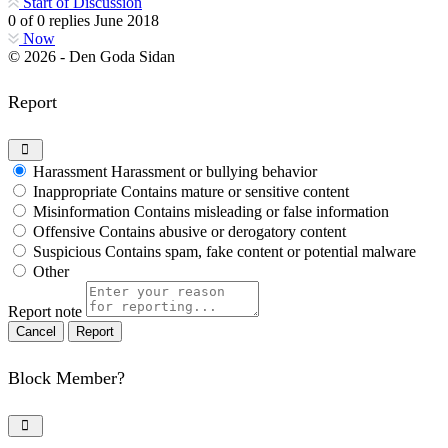
Start of Discussion
0
of
0
replies
June 2018
Now
© 2026 - Den Goda Sidan
Report
Harassment
Harassment or bullying behavior
Inappropriate
Contains mature or sensitive content
Misinformation
Contains misleading or false information
Offensive
Contains abusive or derogatory content
Suspicious
Contains spam, fake content or potential malware
Other
Report note
Report
Block Member?