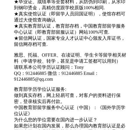
★毕业证、成绩单等全套材料，从防伪到印刷，从水印
到钢印烫金，高精仿度跟学校原版100%相同.
★真实使馆认证（即留学人员回国证明），使馆存档可
通过大使馆查询确认
★真实教育部认证，教育部存档，中国教育部留学服务
中心认证（即教育部留服认证）网站100%可查.
★留信网认证，国家专业人才认证中心颁发入库证书，
留信网存档可查.
雅思、托福、OFFER、在读证明、学生卡等留学相关材
料（申请学校、转学，甚至是申请工签都可以用到）
请联系本公司学历认证顾问：Tony
QQ：912446885 微信：912446885 Email：
912446885@qq.com
教育部学历学位认证服务:
做到真实存档，网上轻易可查，对客户的资料进行保
密，登录核实后再付款。
中国教育部留学服务中心认证（中国）：《国外学历学
位认证》
为什么您的学位需要在国内进一步认证？
如果您计划在国内发展，那么办理国内教育部认证是必