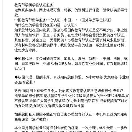
教育部学历学位认证服务:
做到真实存档，网上轻易可查，对客户的资料进行保密，登录核实后再付
款。
中国教育部留学服务中心认证（中国）：《国外学历学位认证》
为什么您的学位需要在国内进一步认证？
如果您计划在国内发展，那么办理国内教育部认证是必不可少的。事业性
用人单位如银行，国企，公务员，在您应聘时都会需要您提供这个认证。
其他私营、外企企业，无需提供！办理教育部认证所需资料众多且烦琐，
所有材料您都必须提供原件，我们凭借丰富的经验，帮您快速整合材料，
让您少走弯路。
◆招聘代理：本公司诚聘英国、加拿大、澳洲、新西兰、美国、法国、德
国、新加坡欧洲，亚洲各地代理人员，如果你有业余时间，有兴趣就请联
系我们
◆校园代理，报酬丰厚。真诚期待您的加盟。24小时服务 为您服务 专业服
务,使命必赴！
敬告:面对网上有些不良个人中介,真实教育部认证故意虚假报价,毕业证、
成绩单却报价很高,挖坑骗留学学生做和原版差异很大的毕业证和成绩单,却
不做认证,欺骗广大留学生,请多留心!办理时请电话联系,或者视频看下对方
的办公环境,办理实力,选择实体公司,以防被骗！
如果您因私人原因不能正常自己去办理教育部认证，本机构真诚为您服务
免费递交（深洋教育）
本公司是留学创业和海归创业者们的桥梁。一次办理，终生受用，一步到