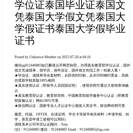
学位证泰国毕业证泰国文
凭泰国大学假文凭泰国大
学假证书泰国大学假毕业
证书
Posted by
Unknown Member
on 2025-07-20 at 04:16
微信qq912446885如已删请点开网页快照，办理真实教育部学位认证，国外
假文凭成绩单，假学历，假毕业证，国外假文凭找工作！给家人看！
★毕业证、成绩单等全套材料，从防伪到印刷，从水印到钢印烫金，高精
仿度跟学校原版100%相同.
★真实使馆认证（即留学人员回国证明），使馆存档可通过大使馆查询确
认
★真实教育部认证，教育部存档，中国教育部留学服务中心认证（即教育
部留服认证）网站100%可查.
★留信网认证，国家专业人才认证中心颁发入库证书，留信网存档可查.
雅思、托福、OFFER、在读证明、学生卡等留学相关材料（申请学校、转
学，甚至是申请工签都可以用到）
请联系本公司学历认证顾问：Tony
QQ：912446885 微信：912446885 Email：912446885@qq.com