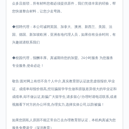
众多且烦琐，所有材料您都必须提供原件，我们凭借丰富的经验，帮
您快速整合材料，让您少走弯路。
◆招聘代理：本公司诚聘英国、加拿大、澳洲、新西兰、美国、法
国、德国、新加坡欧洲，亚洲各地代理人员，如果你有业余时间，有
兴趣就请联系我们
◆校园代理，报酬丰厚。真诚期待您的加盟。24小时服务 为您服务
专业服务,使命必赴！
敬告:面对网上有些不良个人中介,真实教育部认证故意虚假报价,毕业
证、成绩单却报价很高,挖坑骗留学学生做和原版差异很大的毕业证和
成绩单,却不做认证,欺骗广大留学生,请多留心!办理时请电话联系,或者
视频看下对方的办公环境,办理实力,选择实体公司,以防被骗！
如果您因私人原因不能正常自己去办理教育部认证，本机构真诚为您
服务免费递交（深洋教育）