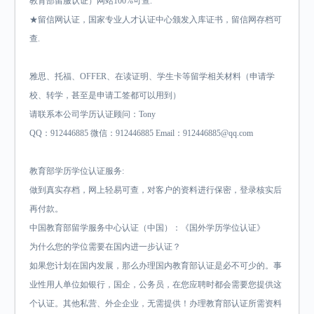
教育部留服认证）网站100%可查.
★留信网认证，国家专业人才认证中心颁发入库证书，留信网存档可
查.
雅思、托福、OFFER、在读证明、学生卡等留学相关材料（申请学
校、转学，甚至是申请工签都可以用到）
请联系本公司学历认证顾问：Tony
QQ：912446885 微信：912446885 Email：912446885@qq.com
教育部学历学位认证服务:
做到真实存档，网上轻易可查，对客户的资料进行保密，登录核实后
再付款。
中国教育部留学服务中心认证（中国）：《国外学历学位认证》
为什么您的学位需要在国内进一步认证？
如果您计划在国内发展，那么办理国内教育部认证是必不可少的。事
业性用人单位如银行，国企，公务员，在您应聘时都会需要您提供这
个认证。其他私营、外企企业，无需提供！办理教育部认证所需资料