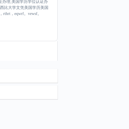
业证办理,美国学历学位认证办
密西西比大学文凭美国学历美国
，eqwrf。vewsf。