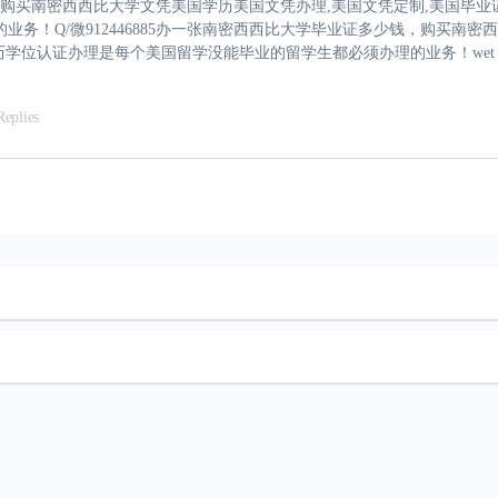
少钱，购买南密西西比大学文凭美国学历美国文凭办理,美国文凭定制,美国毕
务！Q/微912446885办一张南密西西比大学毕业证多少钱，购买南
位认证办理是每个美国留学没能毕业的留学生都必须办理的业务！wet，rthrt
Replies