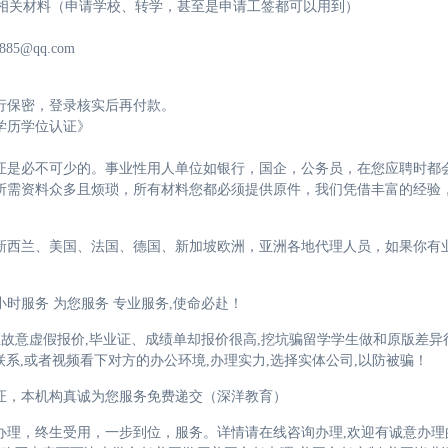
学相关材料（申请学校、转学，甚至是申请工签都可以用到）
885@qq.com
行保密，登录核实后再付款。
学历学位认证》
证是必不可少的。事业性用人单位如银行，国企，公务员，在您应聘时都
所需资料众多且烦琐，所有材料您都必须提供原件，我们凭借丰富的经验
新西兰、美国、法国、德国、新加坡欧洲，亚洲各地代理人员，如果你有
时服务 为您服务 专业服务,使命必赴！
证故意虚假报价,毕业证、成绩单却报价很高,挖坑骗留学学生做和原版差异
联系,或者视频看下对方的办公环境,办理实力,选择实体公司,以防被骗！
证，本机构真诚为您服务免费递交（深洋教育）
理，终生受用，一步到位，服务。详情请在线咨询办理,欢迎有诚意办理