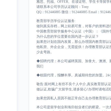
雅思、托福、OFFER、在读证明、学生卡等留
请联系本公司学历认证顾问：Tony
QQ：912446885 微信：912446885 Email：912446
教育部学历学位认证服务:
做到真实存档，网上轻易可查，对客户的资料进
中国教育部留学服务中心认证（中国）：《国外
为什么您的学位需要在国内进一步认证？
如果您计划在国内发展，那么办理国内教育部认
他私营、外企企业，无需提供！办理教育部认证
少走弯路。
◆招聘代理：本公司诚聘英国、加拿大、澳洲、
我们
◆校园代理，报酬丰厚。真诚期待您的加盟。24小
敬告:面对网上有些不良个人中介,真实教育部认
做认证,欺骗广大留学生,请多留心!办理时请电话
如果您因私人原因不能正常自己去办理教育部认
本公司是留学创业和海归创业者们的桥梁。一次办