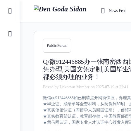
Toggle
News Feed
Side
Panel
Public Forum
Q/微912446885办一张
凭办理,美国文凭定制,美国毕
都必须办理的业务！
Posted by
Unknown Member
on 2025-07-19 at 22:41
微信qq912446885如已删请点开网页快照
★毕业证、成绩单等全套材料，从防伪到印刷，从
★真实使馆认证（即留学人员回国证明），使馆
★真实教育部认证，教育部存档，中国教育部留学
★留信网认证，国家专业人才认证中心颁发入库