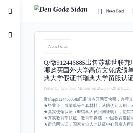
Toggle
News Feed
Side
Panel
Public Forum
Q/微912446885出售苏
哪购买国外大学高仿文凭成绩
典大学假证书瑞典大学留服认
Posted by
Unknown Member
on 2025-07-20 at 03:35
微信qq912446885如已删请点开网页快照
★毕业证、成绩单等全套材料，从防伪到印刷，从
★真实使馆认证（即留学人员回国证明），使馆
★真实教育部认证，教育部存档，中国教育部留学
★留信网认证，国家专业人才认证中心颁发入库