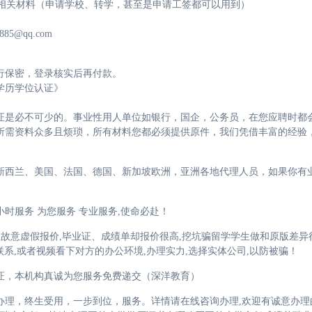
学相关材料（申请学校、转学，甚至是申请工签都可以用到）
885@qq.com
行保密，登录核实后再付款。
学历学位认证》
证是必不可少的。事业性用人单位如银行，国企，公务员，在您应聘时都
所需资料众多且烦琐，所有材料您都必须提供原件，我们凭借丰富的经验
新西兰、美国、法国、德国、新加坡欧洲，亚洲各地代理人员，如果你有
时服务 为您服务 专业服务,使命必赴！
证故意虚假报价,毕业证、成绩单却报价很高,挖坑骗留学学生做和原版差异
联系,或者视频看下对方的办公环境,办理实力,选择实体公司,以防被骗！
证，本机构真诚为您服务免费递交（深洋教育）
理，终生受用，一步到位，服务。详情请在线咨询办理,欢迎有诚意办理