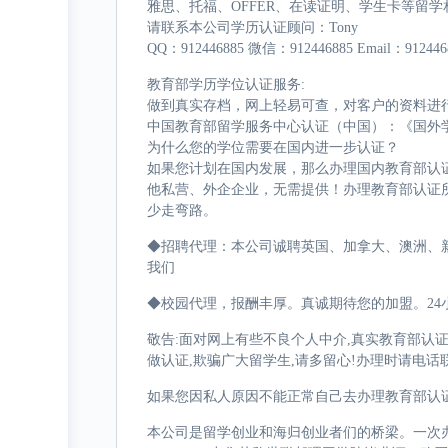
雅思、托福、OFFER、在读证明、学生卡等留
请联系本公司学历认证顾问：Tony
QQ：912446885 微信：912446885 Email：912446
教育部学历学位认证服务:
做到真实存档，网上轻易可查，对客户的资料进
中国教育部留学服务中心认证（中国）：《国外
为什么您的学位需要在国内进一步认证？
如果您计划在国内发展，那么办理国内教育部认
他私营、外企企业，无需提供！办理教育部认证
少走弯路。
◆招聘代理：本公司诚聘英国、加拿大、澳洲、
我们
◆校园代理，报酬丰厚。真诚期待您的加盟。24小
敬告:面对网上有些不良个人中介,真实教育部认
做认证,欺骗广大留学生,请多留心!办理时请电话
如果您因私人原因不能正常自己去办理教育部认
本公司是留学创业和海归创业者们的桥梁。一次办