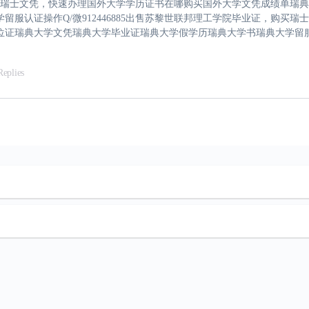
证，购买瑞士文凭，快速办理国外大学学历证书在哪购买国外大学文凭成绩单瑞
服认证操作Q/微912446885出售苏黎世联邦理工学院毕业证，购买
证瑞典大学文凭瑞典大学毕业证瑞典大学假学历瑞典大学书瑞典大学留服认证
Replies