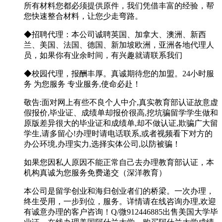
所有材料您都必须提供原件，我们凭借丰富的经验，帮
您快速整合材料，让您少走弯路。
◆招聘代理：本公司诚聘英国、加拿大、澳洲、新西
兰、美国、法国、德国、新加坡欧洲，亚洲各地代理人
员，如果你有业余时间，有兴趣就请联系我们
◆校园代理，报酬丰厚。真诚期待您的加盟。24小时服
务 为您服务 专业服务,使命必赴！
敬告:面对网上有些不良个人中介,真实教育部认证故意虚
假报价,毕业证、成绩单却报价很高,挖坑骗留学学生做和
原版差异很大的毕业证和成绩单,却不做认证,欺骗广大留
学生,请多留心!办理时请电话联系,或者视频看下对方的
办公环境,办理实力,选择实体公司,以防被骗！
如果您因私人原因不能正常自己去办理教育部认证，本
机构真诚为您服务免费递交（深洋教育）
本公司是留学创业和海归创业者们的桥梁。一次办理，
终生受用，一步到位，服务。详情请在线咨询办理,欢迎
有诚意办理的客户咨询！Q/微912446885出售美国大学毕