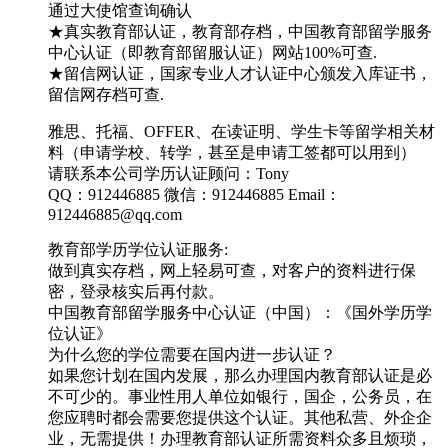
通过大使馆查询确认
★真实教育部认证，教育部存档，中国教育部留学服务
中心认证（即教育部留服认证）网站100%可查.
★留信网认证，国家专业人才认证中心颁发入库证书，
留信网存档可查.
雅思、托福、OFFER、在读证明、学生卡等留学相关材
料（申请学校、转学，甚至是申请工签都可以用到）
请联系本公司学历认证顾问：Tony
QQ：912446885 微信：912446885 Email：
912446885@qq.com
教育部学历学位认证服务:
做到真实存档，网上轻易可查，对客户的资料进行保
密，登录核实后再付款。
中国教育部留学服务中心认证（中国）：《国外学历学
位认证》
为什么您的学位需要在国内进一步认证？
如果您计划在国内发展，那么办理国内教育部认证是必
不可少的。事业性用人单位如银行，国企，公务员，在
您应聘时都会需要您提供这个认证。其他私营、外企企
业，无需提供！办理教育部认证所需资料众多且烦琐，