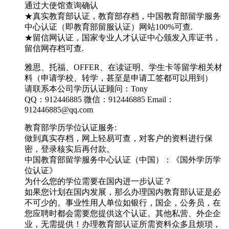
通过大使馆查询确认
★真实教育部认证，教育部存档，中国教育部留学服务
中心认证（即教育部留服认证）网站100%可查.
★留信网认证，国家专业人才认证中心颁发入库证书，
留信网存档可查.
雅思、托福、OFFER、在读证明、学生卡等留学相关材
料（申请学校、转学，甚至是申请工签都可以用到）
请联系本公司学历认证顾问：Tony
QQ：912446885 微信：912446885 Email：
912446885@qq.com
教育部学历学位认证服务:
做到真实存档，网上轻易可查，对客户的资料进行保
密，登录核实后再付款。
中国教育部留学服务中心认证（中国）：《国外学历学
位认证》
为什么您的学位需要在国内进一步认证？
如果您计划在国内发展，那么办理国内教育部认证是必
不可少的。事业性用人单位如银行，国企，公务员，在
您应聘时都会需要您提供这个认证。其他私营、外企企
业，无需提供！办理教育部认证所需资料众多且烦琐，