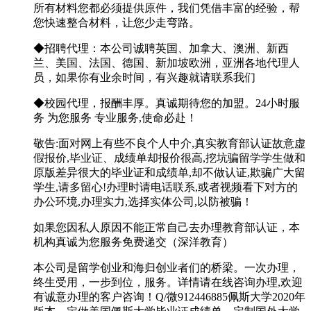
所有材料您都必须提供原件，我们凭借丰富的经验，帮
您快速整合材料，让您少走弯路。
◆招聘代理：本公司诚聘英国、加拿大、澳洲、新西
兰、美国、法国、德国、新加坡欧洲，亚洲各地代理人
员，如果你有业余时间，有兴趣就请联系我们
◆校园代理，报酬丰厚。真诚期待您的加盟。24小时服
务 为您服务 专业服务,使命必赴！
敬告:面对网上有些不良个人中介,真实教育部认证故意虚
假报价,毕业证、成绩单却报价很高,挖坑骗留学学生做和
原版差异很大的毕业证和成绩单,却不做认证,欺骗广大留
学生,请多留心!办理时请电话联系,或者视频看下对方的
办公环境,办理实力,选择实体公司,以防被骗！
如果您因私人原因不能正常自己去办理教育部认证，本
机构真诚为您服务免费递交（深洋教育）
本公司是留学创业和海归创业者们的桥梁。一次办理，
终生受用，一步到位，服务。详情请在线咨询办理,欢迎
有诚意办理的客户咨询！Q/微912446885佩斯大学2020年