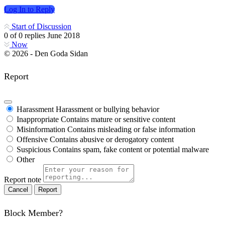
Log In to Reply
Start of Discussion
0
of
0
replies
June 2018
Now
© 2026 - Den Goda Sidan
Report
Harassment
Harassment or bullying behavior
Inappropriate
Contains mature or sensitive content
Misinformation
Contains misleading or false information
Offensive
Contains abusive or derogatory content
Suspicious
Contains spam, fake content or potential malware
Other
Report note
Report
Block Member?