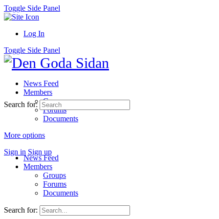
Toggle Side Panel
Log In
Toggle Side Panel
News Feed
Members
Groups
Search for:
Forums
Documents
More options
Sign in
Sign up
News Feed
Members
Groups
Forums
Documents
Search for: