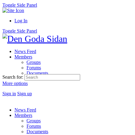
Toggle Side Panel
Log In
Toggle Side Panel
News Feed
Members
Groups
Forums
Documents
Search for:
More options
Sign in
Sign up
News Feed
Members
Groups
Forums
Documents