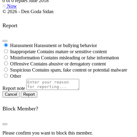
0
of
0
replies
June 2018
Now
© 2026 - Den Goda Sidan
Report
Harassment
Harassment or bullying behavior
Inappropriate
Contains mature or sensitive content
Misinformation
Contains misleading or false information
Offensive
Contains abusive or derogatory content
Suspicious
Contains spam, fake content or potential malware
Other
Report note
Report
Block Member?
Please confirm you want to block this member.