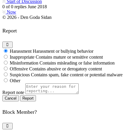
Start of Discussion
0
of
0
replies
June 2018
Now
© 2026 - Den Goda Sidan
Report
Harassment
Harassment or bullying behavior
Inappropriate
Contains mature or sensitive content
Misinformation
Contains misleading or false information
Offensive
Contains abusive or derogatory content
Suspicious
Contains spam, fake content or potential malware
Other
Report note
Report
Block Member?