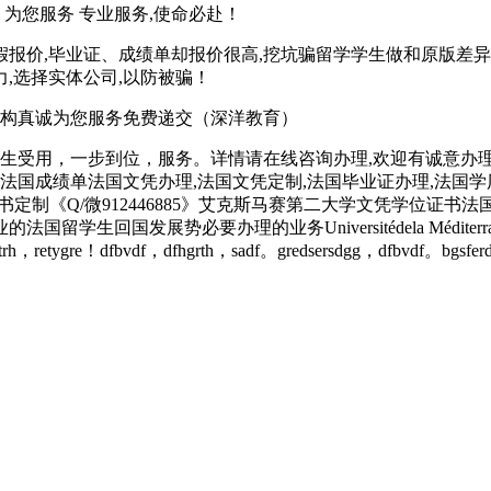
为您服务 专业服务,使命必赴！
假报价,毕业证、成绩单却报价很高,挖坑骗留学学生做和原版差异
,选择实体公司,以防被骗！
构真诚为您服务免费递交（深洋教育）
受用，一步到位，服务。详情请在线咨询办理,欢迎有诚意办理的客户
法国成绩单法国文凭办理,法国文凭定制,法国毕业证办理,法国
-Marseille法国文凭证书定制《Q/微912446885》艾克斯马赛第二
必要办理的业务Universitédela Méditerranée:Aix-Mars
gtrh，retygre！dfbvdf，dfhgrth，sadf。gredsersdgg，dfbvdf。bgsf