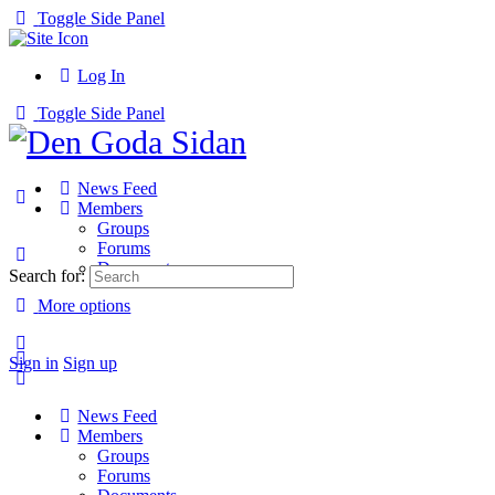
Toggle Side Panel
Log In
Toggle Side Panel
News Feed
Members
Groups
Forums
Documents
Search for:
More options
Sign in
Sign up
News Feed
Members
Groups
Forums