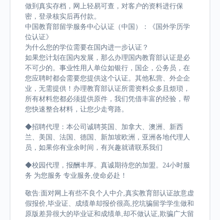
做到真实存档，网上轻易可查，对客户的资料进行保
密，登录核实后再付款。
中国教育部留学服务中心认证（中国）：《国外学历学
位认证》
为什么您的学位需要在国内进一步认证？
如果您计划在国内发展，那么办理国内教育部认证是必
不可少的。事业性用人单位如银行，国企，公务员，在
您应聘时都会需要您提供这个认证。其他私营、外企企
业，无需提供！办理教育部认证所需资料众多且烦琐，
所有材料您都必须提供原件，我们凭借丰富的经验，帮
您快速整合材料，让您少走弯路。
◆招聘代理：本公司诚聘英国、加拿大、澳洲、新西
兰、美国、法国、德国、新加坡欧洲，亚洲各地代理人
员，如果你有业余时间，有兴趣就请联系我们
◆校园代理，报酬丰厚。真诚期待您的加盟。24小时服
务 为您服务 专业服务,使命必赴！
敬告:面对网上有些不良个人中介,真实教育部认证故意虚
假报价,毕业证、成绩单却报价很高,挖坑骗留学学生做和
原版差异很大的毕业证和成绩单,却不做认证,欺骗广大留