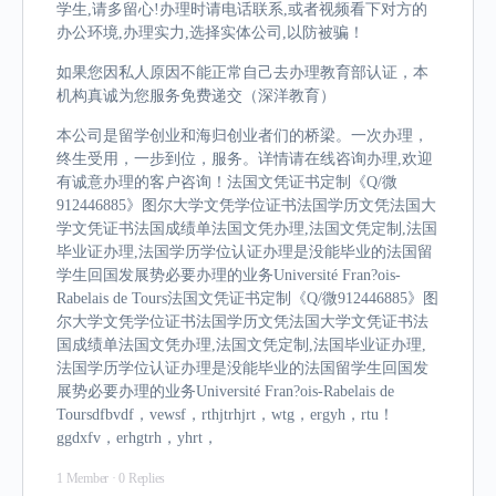
学生,请多留心!办理时请电话联系,或者视频看下对方的
办公环境,办理实力,选择实体公司,以防被骗！
如果您因私人原因不能正常自己去办理教育部认证，本
机构真诚为您服务免费递交（深洋教育）
本公司是留学创业和海归创业者们的桥梁。一次办理，
终生受用，一步到位，服务。详情请在线咨询办理,欢迎
有诚意办理的客户咨询！法国文凭证书定制《Q/微
912446885》图尔大学文凭学位证书法国学历文凭法国大
学文凭证书法国成绩单法国文凭办理,法国文凭定制,法国
毕业证办理,法国学历学位认证办理是没能毕业的法国留
学生回国发展势必要办理的业务Université Fran?ois-
Rabelais de Tours法国文凭证书定制《Q/微912446885》图
尔大学文凭学位证书法国学历文凭法国大学文凭证书法
国成绩单法国文凭办理,法国文凭定制,法国毕业证办理,
法国学历学位认证办理是没能毕业的法国留学生回国发
展势必要办理的业务Université Fran?ois-Rabelais de
Toursdfbvdf，vewsf，rthjtrhjrt，wtg，ergyh，rtu！
ggdxfv，erhgtrh，yhrt，
1 Member
·
0 Replies