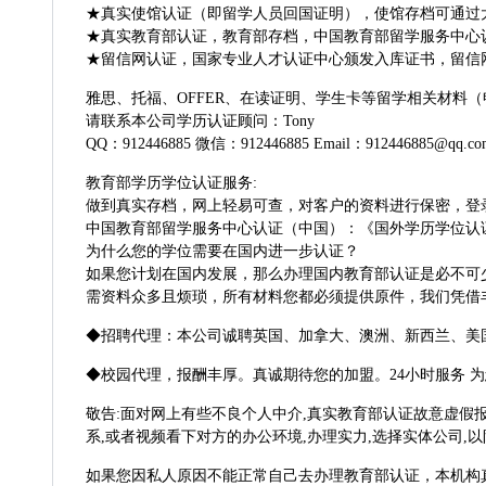
★真实使馆认证（即留学人员回国证明），使馆存档可通过
★真实教育部认证，教育部存档，中国教育部留学服务中心认
★留信网认证，国家专业人才认证中心颁发入库证书，留信
雅思、托福、OFFER、在读证明、学生卡等留学相关材料
请联系本公司学历认证顾问：Tony
QQ：912446885 微信：912446885 Email：912446885@qq.co
教育部学历学位认证服务:
做到真实存档，网上轻易可查，对客户的资料进行保密，登
中国教育部留学服务中心认证（中国）：《国外学历学位认
为什么您的学位需要在国内进一步认证？
如果您计划在国内发展，那么办理国内教育部认证是必不可
需资料众多且烦琐，所有材料您都必须提供原件，我们凭借
◆招聘代理：本公司诚聘英国、加拿大、澳洲、新西兰、美
◆校园代理，报酬丰厚。真诚期待您的加盟。24小时服务 为
敬告:面对网上有些不良个人中介,真实教育部认证故意虚假报
系,或者视频看下对方的办公环境,办理实力,选择实体公司,
如果您因私人原因不能正常自己去办理教育部认证，本机构