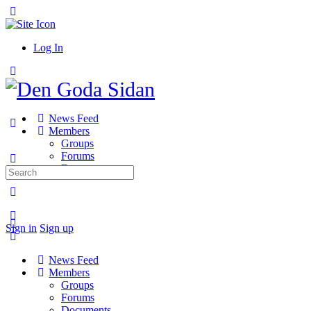
Toggle
Side
Panel
Log In
Toggle
Side
Panel
News Feed
Members
Groups
Forums
Documents
Search
for:
More
options
Sign in
Sign up
News Feed
Members
Groups
Forums
Documents