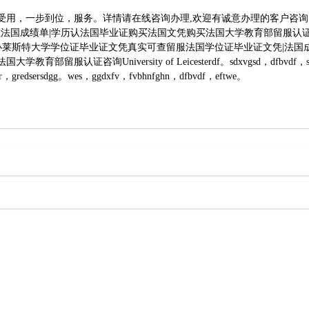
，一步到位，服务。详情请在线咨询办理,欢迎有诚意办理的客户咨询！教育
证法国成绩单|学历认法国毕业证购买法国文凭购买法国大学教育部留服
证微/q912446885办莱斯特大学学位证毕业证文凭真实可查留服法国学位证毕业
iversity of Leicesterdf。sdxvgsd，dfbvdf，sftg，hr，ef
r，gredsersdgg。wes，ggdxfv，fvbhnfghn，dfbvdf，eftwe。