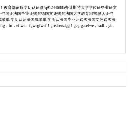
部留服学历认证微/q912446885办莱斯特大学学位证毕业证文
认证咨询证法国毕业证购买德国文凭购买法国大学教育部留服认证咨
证文凭|法国成绩单|学历认证法国成绩单|学历认法国毕业证购买法国文凭购买法
twe。fgwegfwef！gredsersdgg！gegrgasefwe，sadf，yh。