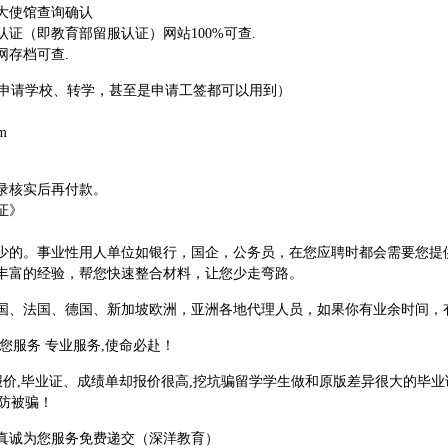
大使馆查询确认
证（即教育部留服认证）网站100%可查.
网存档可查.
（申请学校、转学，甚至是申请工签都可以用到）
m
录核实后再付款。
证》
少的。事业性用人单位如银行，国企，公务员，在您应聘时都会需要您提
丰富的经验，帮您快速整合材料，让您少走弯路。
国、法国、德国、新加坡欧洲，亚洲各地代理人员，如果你有业余时间，
您服务 专业服务,使命必赴！
价,毕业证、成绩单却报价很高,挖坑骗留学学生做和原版差异很大的毕业证
以防被骗！
真诚为您服务免费递交（深洋教育）