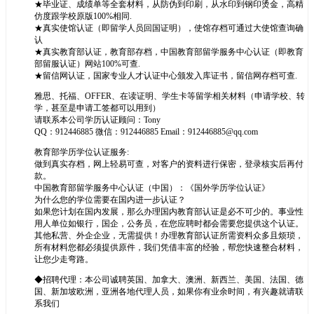
★毕业证、成绩单等全套材料，从防伪到印刷，从水印到钢印烫金，高精
仿度跟学校原版100%相同.
★真实使馆认证（即留学人员回国证明），使馆存档可通过大使馆查询确
认
★真实教育部认证，教育部存档，中国教育部留学服务中心认证（即教育
部留服认证）网站100%可查.
★留信网认证，国家专业人才认证中心颁发入库证书，留信网存档可查.
雅思、托福、OFFER、在读证明、学生卡等留学相关材料（申请学校、转
学，甚至是申请工签都可以用到）
请联系本公司学历认证顾问：Tony
QQ：912446885 微信：912446885 Email：912446885@qq.com
教育部学历学位认证服务:
做到真实存档，网上轻易可查，对客户的资料进行保密，登录核实后再付
款。
中国教育部留学服务中心认证（中国）：《国外学历学位认证》
为什么您的学位需要在国内进一步认证？
如果您计划在国内发展，那么办理国内教育部认证是必不可少的。事业性
用人单位如银行，国企，公务员，在您应聘时都会需要您提供这个认证。
其他私营、外企企业，无需提供！办理教育部认证所需资料众多且烦琐，
所有材料您都必须提供原件，我们凭借丰富的经验，帮您快速整合材料，
让您少走弯路。
◆招聘代理：本公司诚聘英国、加拿大、澳洲、新西兰、美国、法国、德
国、新加坡欧洲，亚洲各地代理人员，如果你有业余时间，有兴趣就请联
系我们