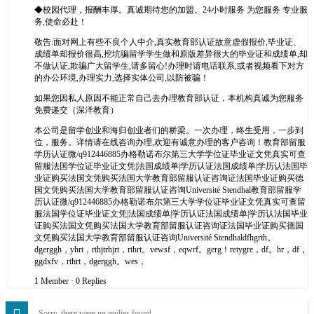
◆校园代理，报酬丰厚。真诚期待您的加盟。24小时服务 为您服务 专业服
务,使命必赴！
敬告:面对网上有些不良个人中介,真实教育部认证故意虚假报价,毕业证、
成绩单却报价很高,挖坑骗留学学生做和原版差异很大的毕业证和成绩单,却
不做认证,欺骗广大留学生,请多留心!办理时请电话联系,或者视频看下对方
的办公环境,办理实力,选择实体公司,以防被骗！
如果您因私人原因不能正常自己去办理教育部认证，本机构真诚为您服务
免费递交（深洋教育）
本公司是留学创业和海归创业者们的桥梁。一次办理，终生受用，一步到
位，服务。详情请在线咨询办理,欢迎有诚意办理的客户咨询！教育部留服
学历认证微/q912446885办格勒诺布尔第三大学学位证毕业证文凭真实可查
留服法国学位证毕业证文凭|法国成绩单|学历认证法国成绩单|学历认法国毕
业证购买法国文凭购买法国大学教育部留服认证咨询证法国毕业证购买德
国文凭购买法国大学教育部留服认证咨询Université Stendhal教育部留服学
历认证微/q912446885办格勒诺布尔第三大学学位证毕业证文凭真实可查留
服法国学位证毕业证文凭|法国成绩单|学历认证法国成绩单|学历认法国毕业
证购买法国文凭购买法国大学教育部留服认证咨询证法国毕业证购买德国
文凭购买法国大学教育部留服认证咨询Université Stendhaldfhgrth。
dgerggh，yhrt，rthjtrhjrt，rthrt。vewsf，eqwrf。gerg！retygre，df。hr，df，
ggdxfv，rthrt，dgerggh。wes，
1 Member
·
0 Replies
Sorry, there were no replies found.