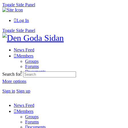
Toggle Side Panel
Log In
Toggle Side Panel
News Feed
Members
Groups
Forums
Documents
Search for:
More options
Sign in
Sign up
News Feed
Members
Groups
Forums
Documents