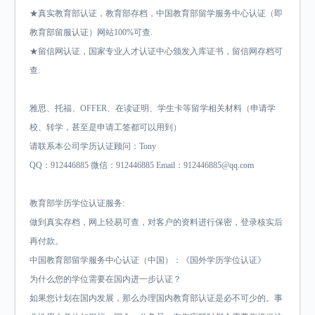
★真实教育部认证，教育部存档，中国教育部留学服务中心认证（即
教育部留服认证）网站100%可查.
★留信网认证，国家专业人才认证中心颁发入库证书，留信网存档可
查.
雅思、托福、OFFER、在读证明、学生卡等留学相关材料（申请学
校、转学，甚至是申请工签都可以用到）
请联系本公司学历认证顾问：Tony
QQ：912446885 微信：912446885 Email：912446885@qq.com
教育部学历学位认证服务:
做到真实存档，网上轻易可查，对客户的资料进行保密，登录核实后
再付款。
中国教育部留学服务中心认证（中国）：《国外学历学位认证》
为什么您的学位需要在国内进一步认证？
如果您计划在国内发展，那么办理国内教育部认证是必不可少的。事