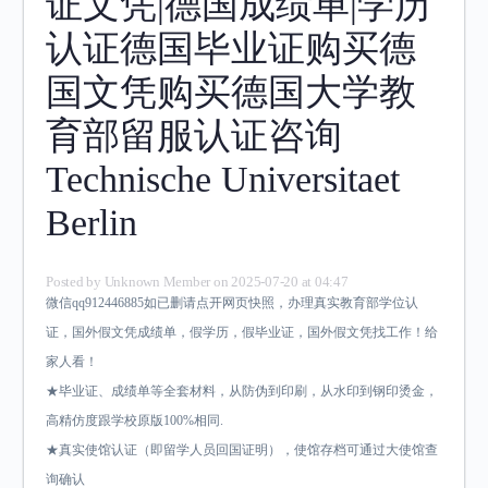
证文凭|德国成绩单|学历
认证德国毕业证购买德
国文凭购买德国大学教
育部留服认证咨询
Technische Universitaet
Berlin
Posted by
Unknown Member
on 2025-07-20 at 04:47
微信qq912446885如已删请点开网页快照，办理真实教育部学位认
证，国外假文凭成绩单，假学历，假毕业证，国外假文凭找工作！给
家人看！
★毕业证、成绩单等全套材料，从防伪到印刷，从水印到钢印烫金，
高精仿度跟学校原版100%相同.
★真实使馆认证（即留学人员回国证明），使馆存档可通过大使馆查
询确认