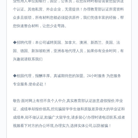
业性用人单位如银行，国企，公务员，在您应聘时都会需要您提供这
个认证。其他私营、外企企业，无需提供！办理教育部认证所需资料
众多且烦琐，所有材料您都必须提供原件，我们凭借丰富的经验，帮
您快速整合材料，让您少走弯路。
◆招聘代理：本公司诚聘英国、加拿大、澳洲、新西兰、美国、法
国、德国、新加坡欧洲，亚洲各地代理人员，如果你有业余时间，有
兴趣就请联系我们
◆校园代理，报酬丰厚。真诚期待您的加盟。24小时服务 为您服务
专业服务,使命必赴！
敬告:面对网上有些不良个人中介,真实教育部认证故意虚假报价,毕业
证、成绩单却报价很高,挖坑骗留学学生做和原版差异很大的毕业证和
成绩单,却不做认证,欺骗广大留学生,请多留心!办理时请电话联系,或者
视频看下对方的办公环境,办理实力,选择实体公司,以防被骗！