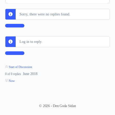
Sorry, there were no replies found.
Log In to Reply
Log in to reply.
Log In to Reply
Start of Discussion
June 2018
0
of
0
replies
Now
© 2026 - Den Goda Sidan