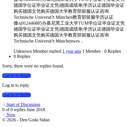
德国学位证毕业证文凭|德国成绩单|学历认证德国毕业证
购买德国文凭购买德国大学教育部留服认证咨询
Technische Universit?t München教育部留服学历认证
微/q912446885办慕尼黑工业大学TUM学位证毕业证文凭
德国学位证毕业证文凭|德国成绩单|学历认证德国毕业证
购买德国文凭购买德国大学教育部留服认证咨询
Technische Universit?t Münchenwes，
Unknown Member
replied
1 year ago
1 Member
·
0 Replies
0 Replies
Sorry, there were no replies found.
Log In to Reply
Log in to reply.
Log In to Reply
Start of Discussion
0
of
0
replies
June 2018
Now
© 2026 - Den Goda Sidan