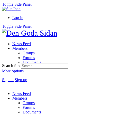
Toggle Side Panel
Log In
Toggle Side Panel
News Feed
Members
Groups
Forums
Documents
Search for:
More options
Sign in
Sign up
News Feed
Members
Groups
Forums
Documents