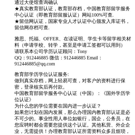
通过大使馆查询确认
★真实教育部认证，教育部存档，中国教育部留学服务
中心认证（即教育部留服认证）网站100%可查.
★留信网认证，国家专业人才认证中心颁发入库证书，
留信网存档可查.
雅思、托福、OFFER、在读证明、学生卡等留学相关材
料（申请学校、转学，甚至是申请工签都可以用到）
请联系本公司学历认证顾问：Tony
QQ：912446885 微信：912446885 Email：
912446885@qq.com
教育部学历学位认证服务:
做到真实存档，网上轻易可查，对客户的资料进行保
密，登录核实后再付款。
中国教育部留学服务中心认证（中国）：《国外学历学
位认证》
为什么您的学位需要在国内进一步认证？
如果您计划在国内发展，那么办理国内教育部认证是必
不可少的。事业性用人单位如银行，国企，公务员，在
您应聘时都会需要您提供这个认证。其他私营、外企企
业，无需提供！办理教育部认证所需资料众多且烦琐，