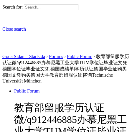
Search for:
Close search
Goda Sidan – Startsida
›
Forums
›
Public Forum
›
教育部留服学历
认证微/q912446885办慕尼黑工业大学TUM学位证毕业证文凭
德国学位证毕业证文凭|德国成绩单|学历认证德国毕业证购买
德国文凭购买德国大学教育部留服认证咨询Technische
Universit?t München
Public Forum
教育部留服学历认证
微/q912446885办慕尼黑工
业大学TUM学位证毕业证