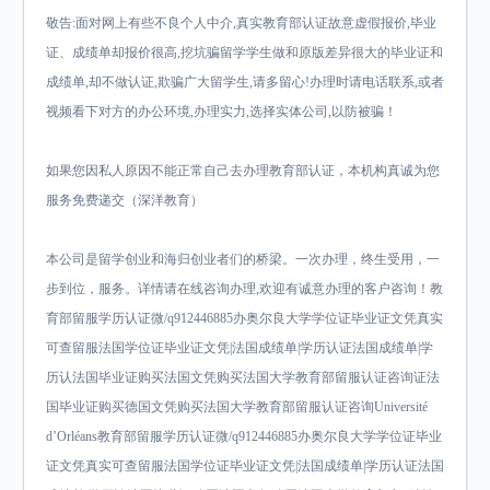
敬告:面对网上有些不良个人中介,真实教育部认证故意虚假报价,毕业
证、成绩单却报价很高,挖坑骗留学学生做和原版差异很大的毕业证和
成绩单,却不做认证,欺骗广大留学生,请多留心!办理时请电话联系,或者
视频看下对方的办公环境,办理实力,选择实体公司,以防被骗！
如果您因私人原因不能正常自己去办理教育部认证，本机构真诚为您
服务免费递交（深洋教育）
本公司是留学创业和海归创业者们的桥梁。一次办理，终生受用，一
步到位，服务。详情请在线咨询办理,欢迎有诚意办理的客户咨询！教
育部留服学历认证微/q912446885办奥尔良大学学位证毕业证文凭真实
可查留服法国学位证毕业证文凭|法国成绩单|学历认证法国成绩单|学
历认法国毕业证购买法国文凭购买法国大学教育部留服认证咨询证法
国毕业证购买德国文凭购买法国大学教育部留服认证咨询Université
d’Orléans教育部留服学历认证微/q912446885办奥尔良大学学位证毕业
证文凭真实可查留服法国学位证毕业证文凭|法国成绩单|学历认证法国