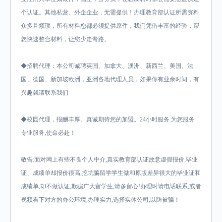
个认证。其他私营、外企企业，无需提供！办理教育部认证所需资料
众多且烦琐，所有材料您都必须提供原件，我们凭借丰富的经验，帮
您快速整合材料，让您少走弯路。
◆招聘代理：本公司诚聘英国、加拿大、澳洲、新西兰、美国、法
国、德国、新加坡欧洲，亚洲各地代理人员，如果你有业余时间，有
兴趣就请联系我们
◆校园代理，报酬丰厚。真诚期待您的加盟。24小时服务 为您服务
专业服务,使命必赴！
敬告:面对网上有些不良个人中介,真实教育部认证故意虚假报价,毕业
证、成绩单却报价很高,挖坑骗留学学生做和原版差异很大的毕业证和
成绩单,却不做认证,欺骗广大留学生,请多留心!办理时请电话联系,或者
视频看下对方的办公环境,办理实力,选择实体公司,以防被骗！