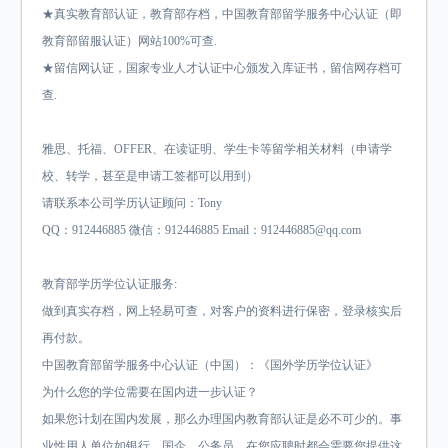
★真实教育部认证，教育部存档，中国教育部留学服务中心认证（即
教育部留服认证）网站100%可查.
★留信网认证，国家专业人才认证中心颁发入库证书，留信网存档可
查.
雅思、托福、OFFER、在读证明、学生卡等留学相关材料（申请学
校、转学，甚至是申请工签都可以用到）
请联系本公司学历认证顾问：Tony
QQ：912446885 微信：912446885 Email：912446885@qq.com
教育部学历学位认证服务:
做到真实存档，网上轻易可查，对客户的资料进行保密，登录核实后
再付款。
中国教育部留学服务中心认证（中国）：《国外学历学位认证》
为什么您的学位需要在国内进一步认证？
如果您计划在国内发展，那么办理国内教育部认证是必不可少的。事
业性用人单位如银行，国企，公务员，在您应聘时都会需要您提供这