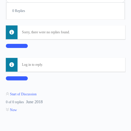
0 Replies
Sorry, there were no replies found.
Log In to Reply
Log in to reply.
Log In to Reply
Start of Discussion
June 2018
0
of
0
replies
Now