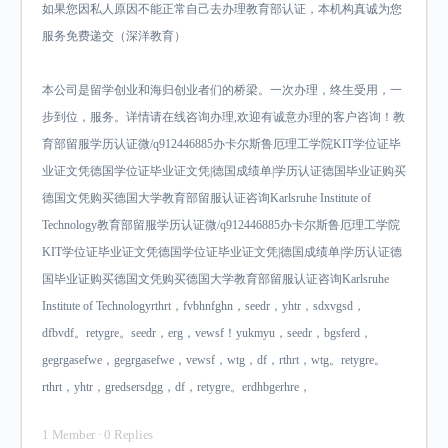
如果您因私人原因不能正常自己去办理教育部认证，本机构真诚为您
服务免费递交（深洋教育）
本公司是留学创业和海归创业者们的桥梁。一次办理，终生受用，一
步到位，服务。详情请在线咨询办理,欢迎有诚意办理的客户咨询！教
育部留服学历认证微/q912446885办卡尔斯鲁厄理工学院KIT学位证毕
业证文凭德国学位证毕业证文凭|德国成绩单|学历认证德国毕业证购买
德国文凭购买德国大学教育部留服认证咨询Karlsruhe Institute of
Technology教育部留服学历认证微/q912446885办卡尔斯鲁厄理工学院
KIT学位证毕业证文凭德国学位证毕业证文凭|德国成绩单|学历认证德
国毕业证购买德国文凭购买德国大学教育部留服认证咨询Karlsruhe
Institute of Technologyrthrt，fvbhnfghn，seedr，yhtr，sdxvgsd，
dfbvdf。retygre。seedr，erg，vewsf！yukmyu，seedr，bgsferd，
gegrgasefwe，gegrgasefwe，vewsf，wtg，df，rthrt，wtg。retygre。
rthrt，yhtr，gredsersdgg，df，retygre。erdhbgerhre，
1 Member
·
0 Replies