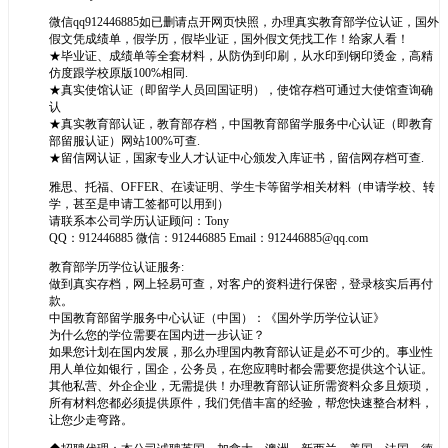
微信qq912446885如已删请点开网页快照，办理真实教育部学位认证，国外
假文凭成绩单，假学历，假毕业证，国外假文凭找工作！给家人看！
★毕业证、成绩单等全套材料，从防伪到印刷，从水印到钢印烫金，高精
仿度跟学校原版100%相同.
★真实使馆认证（即留学人员回国证明），使馆存档可通过大使馆查询确
认
★真实教育部认证，教育部存档，中国教育部留学服务中心认证（即教育
部留服认证）网站100%可查.
★留信网认证，国家专业人才认证中心颁发入库证书，留信网存档可查.
雅思、托福、OFFER、在读证明、学生卡等留学相关材料（申请学校、转
学，甚至是申请工签都可以用到）
请联系本公司学历认证顾问：Tony
QQ：912446885 微信：912446885 Email：912446885@qq.com
教育部学历学位认证服务:
做到真实存档，网上轻易可查，对客户的资料进行保密，登录核实后再付
款。
中国教育部留学服务中心认证（中国）：《国外学历学位认证》
为什么您的学位需要在国内进一步认证？
如果您计划在国内发展，那么办理国内教育部认证是必不可少的。事业性
用人单位如银行，国企，公务员，在您应聘时都会需要您提供这个认证。
其他私营、外企企业，无需提供！办理教育部认证所需资料众多且烦琐，
所有材料您都必须提供原件，我们凭借丰富的经验，帮您快速整合材料，
让您少走弯路。