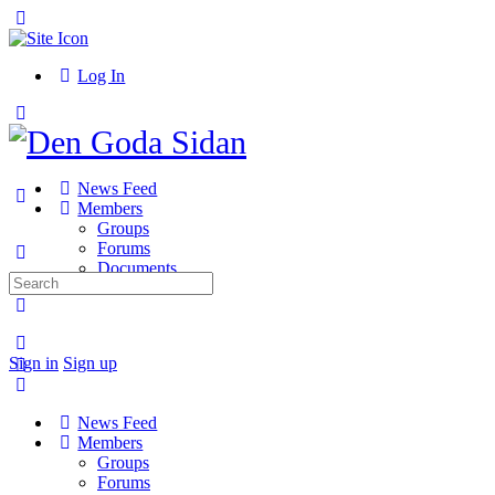
Toggle
Side
Panel
Log In
Toggle
Side
Panel
News Feed
Members
Groups
Forums
Documents
Search
for:
More
options
Sign in
Sign up
News Feed
Members
Groups
Forums