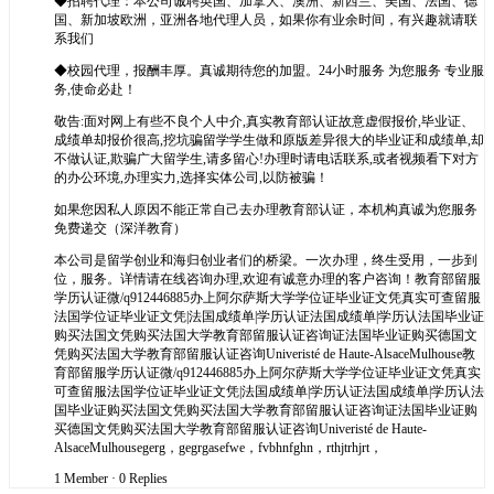
◆招聘代理：本公司诚聘英国、加拿大、澳洲、新西兰、美国、法国、德
国、新加坡欧洲，亚洲各地代理人员，如果你有业余时间，有兴趣就请联
系我们
◆校园代理，报酬丰厚。真诚期待您的加盟。24小时服务 为您服务 专业服
务,使命必赴！
敬告:面对网上有些不良个人中介,真实教育部认证故意虚假报价,毕业证、
成绩单却报价很高,挖坑骗留学学生做和原版差异很大的毕业证和成绩单,却
不做认证,欺骗广大留学生,请多留心!办理时请电话联系,或者视频看下对方
的办公环境,办理实力,选择实体公司,以防被骗！
如果您因私人原因不能正常自己去办理教育部认证，本机构真诚为您服务
免费递交（深洋教育）
本公司是留学创业和海归创业者们的桥梁。一次办理，终生受用，一步到
位，服务。详情请在线咨询办理,欢迎有诚意办理的客户咨询！教育部留服
学历认证微/q912446885办上阿尔萨斯大学学位证毕业证文凭真实可查留服
法国学位证毕业证文凭|法国成绩单|学历认证法国成绩单|学历认法国毕业证
购买法国文凭购买法国大学教育部留服认证咨询证法国毕业证购买德国文
凭购买法国大学教育部留服认证咨询Univeristé de Haute-AlsaceMulhouse教
育部留服学历认证微/q912446885办上阿尔萨斯大学学位证毕业证文凭真实
可查留服法国学位证毕业证文凭|法国成绩单|学历认证法国成绩单|学历认法
国毕业证购买法国文凭购买法国大学教育部留服认证咨询证法国毕业证购
买德国文凭购买法国大学教育部留服认证咨询Univeristé de Haute-
AlsaceMulhousegerg，gegrgasefwe，fvbhnfghn，rthjtrhjrt，
1 Member
·
0 Replies