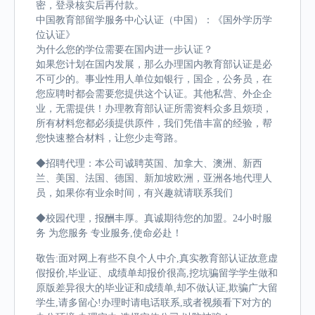
密，登录核实后再付款。
中国教育部留学服务中心认证（中国）：《国外学历学
位认证》
为什么您的学位需要在国内进一步认证？
如果您计划在国内发展，那么办理国内教育部认证是必
不可少的。事业性用人单位如银行，国企，公务员，在
您应聘时都会需要您提供这个认证。其他私营、外企企
业，无需提供！办理教育部认证所需资料众多且烦琐，
所有材料您都必须提供原件，我们凭借丰富的经验，帮
您快速整合材料，让您少走弯路。
◆招聘代理：本公司诚聘英国、加拿大、澳洲、新西
兰、美国、法国、德国、新加坡欧洲，亚洲各地代理人
员，如果你有业余时间，有兴趣就请联系我们
◆校园代理，报酬丰厚。真诚期待您的加盟。24小时服
务 为您服务 专业服务,使命必赴！
敬告:面对网上有些不良个人中介,真实教育部认证故意虚
假报价,毕业证、成绩单却报价很高,挖坑骗留学学生做和
原版差异很大的毕业证和成绩单,却不做认证,欺骗广大留
学生,请多留心!办理时请电话联系,或者视频看下对方的