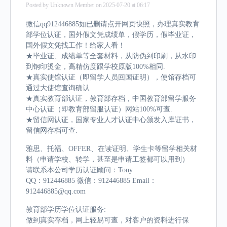
Posted by
Unknown Member
on 2025-07-20 at 06:17
微信qq912446885如已删请点开网页快照，办理真实教育
部学位认证，国外假文凭成绩单，假学历，假毕业证，
国外假文凭找工作！给家人看！
★毕业证、成绩单等全套材料，从防伪到印刷，从水印
到钢印烫金，高精仿度跟学校原版100%相同.
★真实使馆认证（即留学人员回国证明），使馆存档可
通过大使馆查询确认
★真实教育部认证，教育部存档，中国教育部留学服务
中心认证（即教育部留服认证）网站100%可查.
★留信网认证，国家专业人才认证中心颁发入库证书，
留信网存档可查.
雅思、托福、OFFER、在读证明、学生卡等留学相关材
料（申请学校、转学，甚至是申请工签都可以用到）
请联系本公司学历认证顾问：Tony
QQ：912446885 微信：912446885 Email：
912446885@qq.com
教育部学历学位认证服务:
做到真实存档，网上轻易可查，对客户的资料进行保