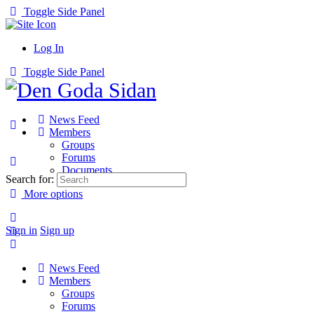
Toggle Side Panel
Log In
Toggle Side Panel
News Feed
Members
Groups
Forums
Documents
Search for:
More options
Sign in
Sign up
News Feed
Members
Groups
Forums