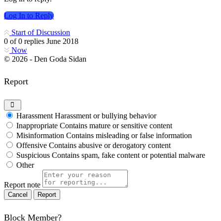
Log In to Reply
Start of Discussion
0
of
0
replies
June 2018
Now
© 2026 - Den Goda Sidan
Report
Harassment
Harassment or bullying behavior
Inappropriate
Contains mature or sensitive content
Misinformation
Contains misleading or false information
Offensive
Contains abusive or derogatory content
Suspicious
Contains spam, fake content or potential malware
Other
Report note
Report
Block Member?