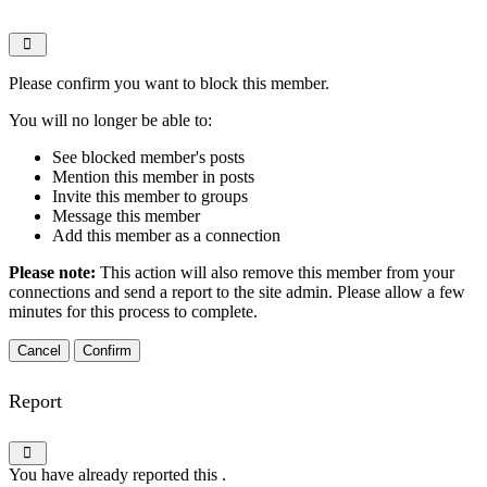
Please confirm you want to block this member.
You will no longer be able to:
See blocked member's posts
Mention this member in posts
Invite this member to groups
Message this member
Add this member as a connection
Please note:
This action will also remove this member from your
connections and send a report to the site admin. Please allow a few
minutes for this process to complete.
Confirm
Report
You have already reported this
.